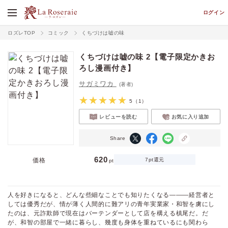
ログイン
ロズレTOP
コミック
くちづけは嘘の味
くちづけは嘘の味 2【電子限定かきお
ろし漫画付き】
サガミワカ
(著者)
5
（1）
レビューを読む
お気に入り追加
Share
620
価格
7pt還元
pt
人を好きになると、どんな些細なことでも知りたくなる―――経営者と
しては優秀だが、情が薄く人間的に難アリの青年実業家・和智を虜にし
たのは、元詐欺師で現在はバーテンダーとして店を構える槙尾だ。だ
が、和智の部屋で一緒に暮らし、幾度も身体を重ねているにも関わら