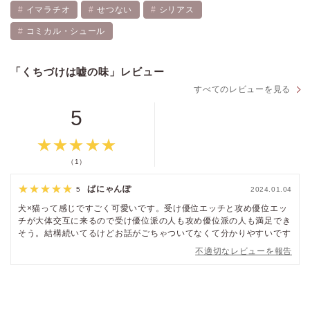
イマラチオ
せつない
シリアス
コミカル・シュール
「くちづけは嘘の味」レビュー
すべてのレビューを見る
5
（1）
ぱにゃんぽ
5
2024.01.04
犬×猫って感じですごく可愛いです。受け優位エッチと攻め優位エッ
チが大体交互に来るので受け優位派の人も攻め優位派の人も満足でき
そう。結構続いてるけどお話がごちゃついてなくて分かりやすいです
不適切なレビューを報告