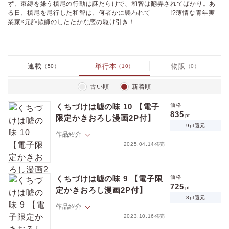
ず、束縛を嫌う槙尾の行動は謎だらけで、和智は翻弄されてばかり。あ
る日、槙尾を尾行した和智は、何者かに襲われて―――!?薄情な青年実
業家×元詐欺師のしたたかな恋の駆け引き！
連載
単行本
物販
（50）
（10）
（0）
古い順
新着順
くちづけは嘘の味 10 【電子
価格
835
pt
限定かきおろし漫画2P付】
9pt還元
作品紹介
2025.04.14発売
二人でこれからもっと、幸せになるんだろ？
経営者としてはおそろしく優秀、だけど情が薄く人間的に難アリの青年
くちづけは嘘の味 9 【電子限
価格
実業家・和智と元詐欺師のバーテンダー槙尾は恋人として共に過ごして
725
pt
定かきおろし漫画2P付】
きた。
8pt還元
「幸せになろう」という和智に心を揺さぶられながら、最後の一歩が踏
作品紹介
み出せないでいる槙尾。
2023.10.16発売
そんな矢先に和智が行方不明になる。捕らわれた和智の前には、和智に