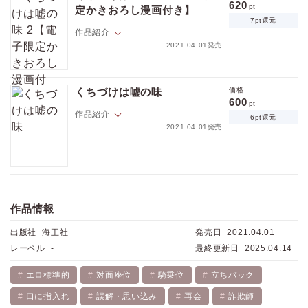
ーテンダー槙尾は恋人同士。だが、幾度身体を重ねても、槙尾の本心は
620
pt
定かきおろし漫画付き】
謎のまま。そんなある日、突然槙尾が姿を消した。和智の手元に残った
7pt還元
のは「そのうち戻るので絶対に探すな」というメモだけ…槙尾を探す和
作品紹介
智は、槙尾の“過去”に踏み込んでいくが…？ 薄情な青年実業家×元詐欺
2021.04.01発売
ポイントを消費して購入するにはログイン・会員登録が必要です
師のしたたかな恋の駆け引き！
人を好きになると、どんな些細なことでも知りたくなる―――経営者と
しては優秀だが、情が薄く人間的に難アリの青年実業家・和智を虜にし
くちづけは嘘の味
価格
ログイン
会員登録
たのは、元詐欺師で現在はバーテンダーとして店を構える槙尾だ。だ
600
pt
が、和智の部屋で一緒に暮らし、幾度も身体を重ねているにも関わら
作品紹介
6pt還元
ず、束縛を嫌う槙尾の行動は謎だらけで、和智は翻弄されてばかり。あ
2021.04.01発売
る日、槙尾を尾行した和智は、何者かに襲われて―――!?薄情な青年実
キャンセル
業家×元詐欺師のしたたかな恋の駆け引き！
経営者としてはおそろしく優秀。だけど情が薄く人間的に難アリの青年
実業家・和智は、知人に紹介された店でバーテンダーの槙尾と出会う。
話題が豊富で美しい槙尾とは以前に一度会ったことがあり、再会に運命
作品情報
を感じた和智は、槙尾とベッドを共にする…が、朝目覚めると、槙尾の
姿はすでになく服も財布も消えていた…！ 連載時から話題沸騰！ 酷
出版社
海王社
発売日
2021.04.01
い男×悪い男の危険な情事、待望の電子化！
レーベル
-
最終更新日
2025.04.14
エロ標準的
対面座位
騎乗位
立ちバック
口に指入れ
誤解・思い込み
再会
詐欺師