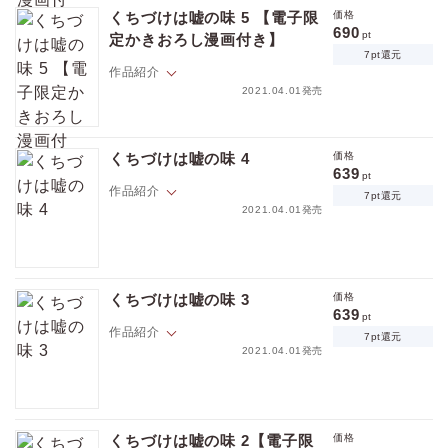
的に難アリの青年実業家・和智と元詐欺師のバーテンダー槙尾は恋人同
★★電子のみで楽しめるスペシャル修正仕様★★
くちづけは嘘の味 5 【電子限
価格
士。槙尾の過去にまつわる事件も落ち着き、平穏ラブラブな同棲生活を
690
pt
定かきおろし漫画付き】
満喫…するはずが、和智の兄・清介がアメリカから帰国し突然の同居宣
7pt還元
言！ しかも清介は特捜部のエリート検事で槙尾との相性は最悪、さら
作品紹介
にどうやら二人は顔見知りらしく…？ 酷い男×悪い男の間に正義の男が
2021.04.01発売
割り込み参戦、一体どうなる───!!?
経営者としてはおそろしく優秀、だけど情が薄く人間的に難アリの青年
実業家・和智と元詐欺師のバーテンダー槙尾は恋人同士。生い立ちも含
くちづけは嘘の味 4
価格
めて槙尾を受け入れると決めた和智と、危険も含めて和智の傍にいるこ
639
pt
とを決意した槙尾。だが運命は更に過酷な試練を二人に課して…酷い男×
作品紹介
7pt還元
悪い男の危険な情事、風雲急を告げる第5弾！ ※帯に記載のプレゼント
2021.04.01発売
フェアは電子版は対象外となりますので、お気をつけ下さい。
経営者としてはおそろしく優秀、だけど情が薄く人間的に難アリの青年
実業家・和智と元詐欺師のバーテンダー槙尾は恋人同士。槙尾の過去に
くちづけは嘘の味 3
価格
触れ、また少し距離を縮めた二人だが、最近和智は槙尾の浮気を疑って
639
pt
いる…槙尾から別の男の香りがするからだ。外堀を埋めるべく和智は、
作品紹介
7pt還元
唯一の親友で腹心の部下でもある伊勢に槙尾を紹介する。だが後日、槙
2021.04.01発売
尾はあろうことか伊勢にヘッドハントの話を持ってきて…!? 薄情な青
年実業家×元詐欺師のしたたかな恋の駆け引き！
価格
pt
pt還元
―――お前の一番大事なものは何だ？ 経営者としてはおそろしく優
秀、だけど情が薄く人間的に難アリの青年実業家・和智と元詐欺師のバ
くちづけは嘘の味 2【電子限
価格