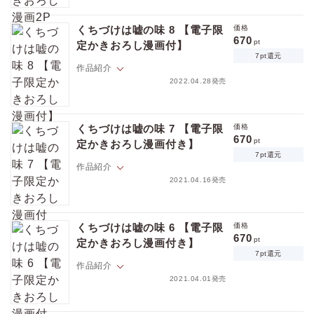
恋したという美少女が…??
明日も明後日も
一方、槙尾のバーには古巣・竜征会の内紛を仕組んだらしき美青年が訪
その先もずっと一緒にいたい
れ、全ては槙尾のためだと仄めかし……!?
くちづけは嘘の味 8 【電子限
価格
670
pt
定かきおろし漫画付】
経営者としてはおそろしく優秀、だけど情が薄く人間的に難アリの青年
離れ離れになった槙尾と和智は互いを救うことができるのか――…
7pt還元
実業家・和智と
くち嘘シリーズファイナル!!
作品紹介
元詐欺師のバーテンダー槙尾は恋人同士。
★初出時のカラーを完全収録!!
2022.04.28発売
二人の周りにはトラブルが絶えないが、和智の槙尾への愛情は揺るがな
かった。
槙尾ひじりは俺の大事な恋人で唯一の存在だ
そして、槙尾との未来を共に歩むため、和智はパートナーシップ制度の
経営者としてはおそろしく優秀、だけど情が薄く人間的に難アリの青年
登録に槙尾を誘う。
くちづけは嘘の味 7 【電子限
価格
実業家・和智と元詐欺師のバーテンダー槙尾は恋人同士。
670
一方、竜征会で乱暴なシマ荒らしが発生し、杜江が襲われる。
pt
定かきおろし漫画付き】
最近多発している赤サギの情報を得るため、和智の兄・清介が二人の元
平穏な二人にもひそやかに忍び寄る影が――…!?
7pt還元
を訪れる。
★雑誌掲載時のカラーを完全収録!!
作品紹介
検事の頼みなど聞けないと清介を跳ねつけた槙尾だが、なんだか様子が
2021.04.16発売
おかしい。
★★電子のみで楽しめるスペシャル修正仕様★★
さらに、やけに槙尾と親しげな男が現れ、和智は冷静ではいられ
経営者としてはおそろしく優秀、だけど情が薄く人間的に難アリの青年
ず……!?
実業家・和智と元詐欺師のバーテンダー槙尾は恋人同士。
★雑誌掲載時のカラーを完全収録!!
くちづけは嘘の味 6 【電子限
価格
穏やかな日々を過ごしていた二人の前に厄介な敵が現れる。
670
pt
定かきおろし漫画付き】
「槙尾を泣かせた方の勝ち」方法も手段も問わない―――槙尾の師匠・
★★電子のみで楽しめるスペシャル修正仕様★★
7pt還元
白州が仕掛けたゲームに二人は巻き込まれていく。
作品紹介
一方、槙尾と和智を案じた杜江が二人と同居することに。
2021.04.01発売
杜江の前ではしゃぐ槙尾を見ていられず、和智は自宅を飛び出して…？
★雑誌掲載時のカラーを完全収録!!
天敵現る───!!? 経営者としてはおそろしく優秀、だけど情が薄く人間