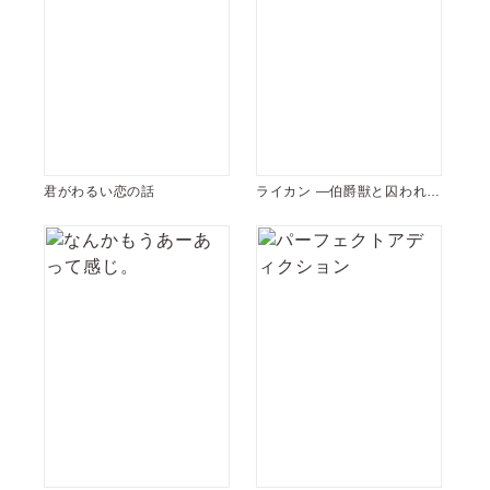
君がわるい恋の話
ライカン ―伯爵獣と囚われた
男娼―