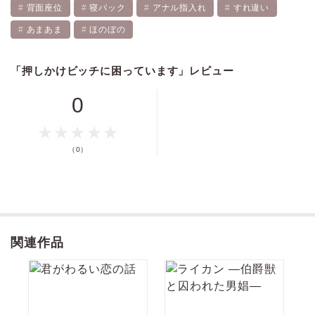
背面座位
寝バック
アナル指入れ
すれ違い
あまあま
ほのぼの
価格
pt
「押しかけビッチに困っています」レビュー
pt還元
0
（0）
ポイントを消費して購入するにはログイン・会員登録が必要です
ログイン
会員登録
関連作品
キャンセル