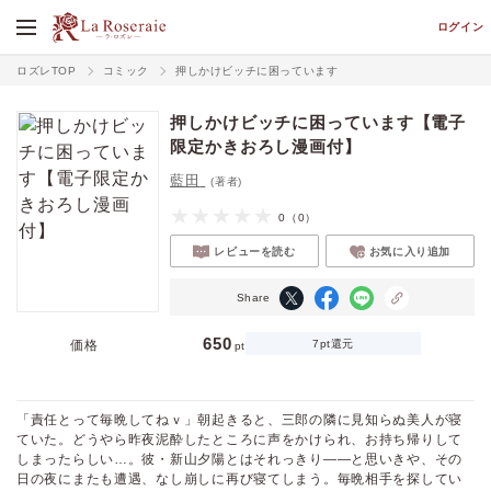
ログイン
ロズレTOP
コミック
押しかけビッチに困っています
押しかけビッチに困っています【電子
限定かきおろし漫画付】
藍田
(著者)
0
（0）
レビューを読む
お気に入り追加
Share
650
価格
7pt還元
pt
「責任とって毎晩してねｖ」朝起きると、三郎の隣に見知らぬ美人が寝
ていた。どうやら昨夜泥酔したところに声をかけられ、お持ち帰りして
しまったらしい…。彼・新山夕陽とはそれっきり――と思いきや、その
日の夜にまたも遭遇、なし崩しに再び寝てしまう。毎晩相手を探してい