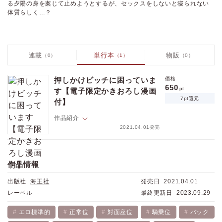
る夕陽の身を案じて止めようとするが、セックスをしないと寝られない
体質らしく…？
連載
単行本
物販
（0）
（1）
（0）
押しかけビッチに困っていま
価格
650
pt
す【電子限定かきおろし漫画
7pt還元
付】
作品紹介
2021.04.01発売
「責任とって毎晩してねｖ」朝起きると、三郎の隣に見知らぬ美人が寝
ていた。どうやら昨夜泥酔したところに声をかけられ、お持ち帰りして
しまったらしい…。彼・新山夕陽とはそれっきり――と思いきや、その
作品情報
日の夜にまたも遭遇、なし崩しに再び寝てしまう。毎晩相手を探してい
る夕陽の身を案じて止めようとするが、セックスをしないと寝られない
出版社
海王社
発売日
2021.04.01
体質らしく…？
レーベル
-
最終更新日
2023.09.29
エロ標準的
正常位
対面座位
騎乗位
バック