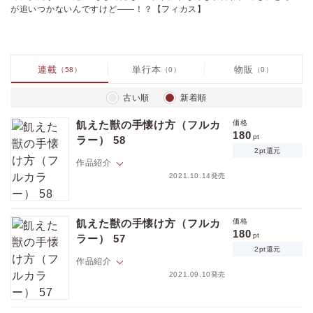
が追いつかないんですけど――！？【フィカス】
連載
単行本
物販
（58）
（0）
（0）
古い順
新着順
飢えた獣の手懐け方（フルカ
価格
180
pt
ラー） 58
2pt還元
作品紹介
2021.10.14発売
隆文には、１５年来の親友・弘樹がいる。イケメンだけど年中顔色が悪
くて、マジメで、秘密主義者。音信不通になる事もしばしばで、ナゼか
飢えた獣の手懐け方（フルカ
価格
理由を聞いても誤魔化されるので隆文は未だに弘樹のことがよくわから
180
pt
ラー） 57
ない。そんなある日、酔っぱらった弘樹に突然キス＆思わぬ告白をされ
2pt還元
てしまう！ 「俺 吸血鬼なんだ。そして多分もうお前も…」ちょっと待
作品紹介
て。弘樹が吸血鬼？ そして俺も？ イキナリそんな事言われても、思考が
2021.09.10発売
追いつかないんですけど――！？【フィカス】
隆文には、１５年来の親友・弘樹がいる。イケメンだけど年中顔色が悪