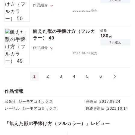
てしまう！ 「俺 吸血鬼なんだ。そして多分もうお前も…」ちょっと待
作品紹介
て。弘樹が吸血鬼？ そして俺も？ イキナリそんな事言われても、思考が
2021.02.12発売
追いつかないんですけど――！？【フィカス】
隆文には、１５年来の親友・弘樹がいる。イケメンだけど年中顔色が悪
くて、マジメで、秘密主義者。音信不通になる事もしばしばで、ナゼか
飢えた獣の手懐け方（フルカ
価格
理由を聞いても誤魔化されるので隆文は未だに弘樹のことがよくわから
180
pt
ラー） 49
ない。そんなある日、酔っぱらった弘樹に突然キス＆思わぬ告白をされ
2pt還元
てしまう！ 「俺 吸血鬼なんだ。そして多分もうお前も…」ちょっと待
作品紹介
て。弘樹が吸血鬼？ そして俺も？ イキナリそんな事言われても、思考が
2021.01.14発売
追いつかないんですけど――！？【フィカス】
隆文には、１５年来の親友・弘樹がいる。イケメンだけど年中顔色が悪
くて、マジメで、秘密主義者。音信不通になる事もしばしばで、ナゼか
1
2
3
4
5
6
›
理由を聞いても誤魔化されるので隆文は未だに弘樹のことがよくわから
ない。そんなある日、酔っぱらった弘樹に突然キス＆思わぬ告白をされ
てしまう！ 「俺 吸血鬼なんだ。そして多分もうお前も…」ちょっと待
作品情報
て。弘樹が吸血鬼？ そして俺も？ イキナリそんな事言われても、思考が
追いつかないんですけど――！？【フィカス】
出版社
シーモアコミックス
発売日
2017.08.24
レーベル
シーモアコミックス
最終更新日
2021.10.14
「飢えた獣の手懐け方（フルカラー）」レビュー