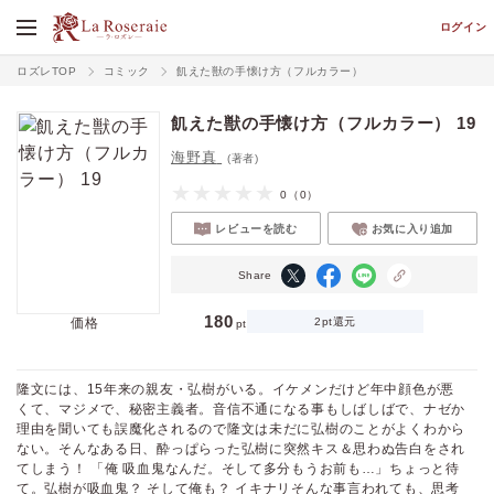
ログイン
ロズレTOP
コミック
飢えた獣の手懐け方（フルカラー）
飢えた獣の手懐け方（フルカラー） 19
海野真
(著者)
0
（0）
レビューを読む
お気に入り追加
Share
180
価格
2pt還元
pt
隆文には、15年来の親友・弘樹がいる。イケメンだけど年中顔色が悪
くて、マジメで、秘密主義者。音信不通になる事もしばしばで、ナゼか
理由を聞いても誤魔化されるので隆文は未だに弘樹のことがよくわから
ない。そんなある日、酔っぱらった弘樹に突然キス＆思わぬ告白をされ
てしまう！ 「俺 吸血鬼なんだ。そして多分もうお前も…」ちょっと待
て。弘樹が吸血鬼？ そして俺も？ イキナリそんな事言われても、思考