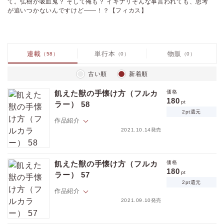
て。弘樹が吸血鬼？ そして俺も？ イキナリそんな事言われても、思考
が追いつかないんですけど――！？【フィカス】
連載
単行本
物販
（58）
（0）
（0）
古い順
新着順
飢えた獣の手懐け方（フルカ
価格
180
pt
ラー） 58
2pt還元
作品紹介
2021.10.14発売
隆文には、１５年来の親友・弘樹がいる。イケメンだけど年中顔色が悪
くて、マジメで、秘密主義者。音信不通になる事もしばしばで、ナゼか
飢えた獣の手懐け方（フルカ
価格
理由を聞いても誤魔化されるので隆文は未だに弘樹のことがよくわから
180
pt
ラー） 57
ない。そんなある日、酔っぱらった弘樹に突然キス＆思わぬ告白をされ
2pt還元
てしまう！ 「俺 吸血鬼なんだ。そして多分もうお前も…」ちょっと待
作品紹介
て。弘樹が吸血鬼？ そして俺も？ イキナリそんな事言われても、思考が
2021.09.10発売
追いつかないんですけど――！？【フィカス】
隆文には、１５年来の親友・弘樹がいる。イケメンだけど年中顔色が悪