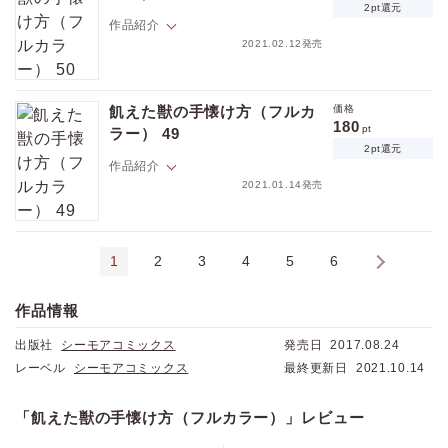
ない。そんなある日、酔っぱらった弘樹に突然キス＆思わぬ告白をされ
2pt還元
てしまう！ 「俺 吸血鬼なんだ。そして多分もうお前も…」ちょっと待
作品紹介
て。弘樹が吸血鬼？ そして俺も？ イキナリそんな事言われても、思考が
2021.02.12発売
追いつかないんですけど――！？【フィカス】
隆文には、１５年来の親友・弘樹がいる。イケメンだけど年中顔色が悪
くて、マジメで、秘密主義者。音信不通になる事もしばしばで、ナゼか
飢えた獣の手懐け方（フルカ
価格
理由を聞いても誤魔化されるので隆文は未だに弘樹のことがよくわから
180
pt
ラー） 49
ない。そんなある日、酔っぱらった弘樹に突然キス＆思わぬ告白をされ
2pt還元
てしまう！ 「俺 吸血鬼なんだ。そして多分もうお前も…」ちょっと待
作品紹介
て。弘樹が吸血鬼？ そして俺も？ イキナリそんな事言われても、思考が
2021.01.14発売
追いつかないんですけど――！？【フィカス】
隆文には、１５年来の親友・弘樹がいる。イケメンだけど年中顔色が悪
くて、マジメで、秘密主義者。音信不通になる事もしばしばで、ナゼか
1
2
3
4
5
6
›
理由を聞いても誤魔化されるので隆文は未だに弘樹のことがよくわから
ない。そんなある日、酔っぱらった弘樹に突然キス＆思わぬ告白をされ
てしまう！ 「俺 吸血鬼なんだ。そして多分もうお前も…」ちょっと待
作品情報
て。弘樹が吸血鬼？ そして俺も？ イキナリそんな事言われても、思考が
追いつかないんですけど――！？【フィカス】
出版社
シーモアコミックス
発売日
2017.08.24
レーベル
シーモアコミックス
最終更新日
2021.10.14
「飢えた獣の手懐け方（フルカラー）」レビュー