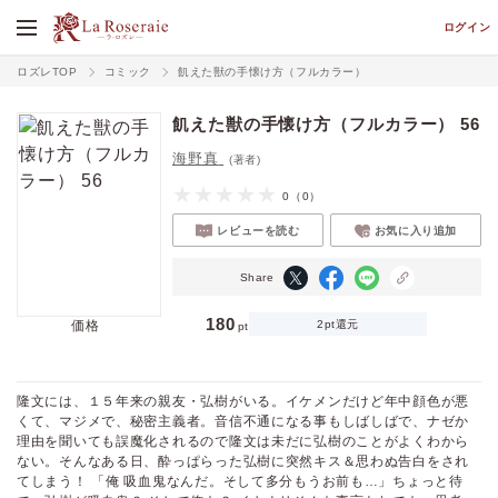
ログイン
ロズレTOP
コミック
飢えた獣の手懐け方（フルカラー）
飢えた獣の手懐け方（フルカラー） 56
海野真
(著者)
0
（0）
レビューを読む
お気に入り追加
Share
180
価格
2pt還元
pt
隆文には、１５年来の親友・弘樹がいる。イケメンだけど年中顔色が悪
くて、マジメで、秘密主義者。音信不通になる事もしばしばで、ナゼか
理由を聞いても誤魔化されるので隆文は未だに弘樹のことがよくわから
ない。そんなある日、酔っぱらった弘樹に突然キス＆思わぬ告白をされ
てしまう！ 「俺 吸血鬼なんだ。そして多分もうお前も…」ちょっと待