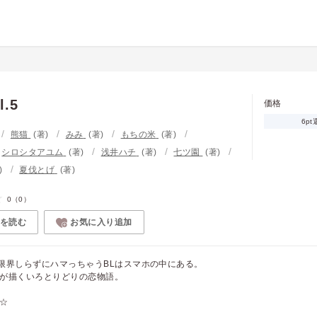
l.5
価格
6pt
熊猫
(著)
みみ
(著)
もちの米
(著)
シロシタアユム
(著)
浅井ハチ
(著)
七ツ園
(著)
)
夏伐とげ
(著)
0
（0）
を読む
お気に入り追加
限界しらずにハマっちゃうBLはスマホの中にある。
が描くいろとりどりの恋物語。
☆