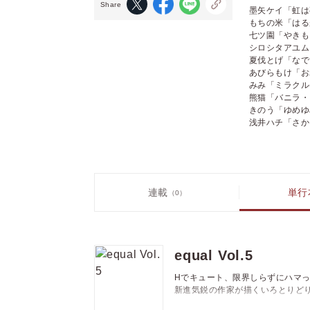
Share
墨矢ケイ「虹は夜
もちの米「はるが
七ツ園「やきもち
シロシタアユム「
夏伐とげ「なで
あびらもけ「お
みみ「ミラクルは
熊猫「バニラ・
きのう「ゆめゆめ
浅井ハチ「さかさ
連載
単行
（0）
equal Vol.5
Hでキュート、限界しらずにハマっ
新進気鋭の作家が描くいろとりど