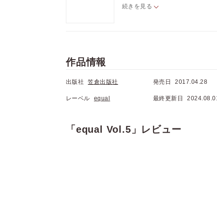
☆ラインナップ☆
続きを見る
墨矢ケイ「虹は夜光に煌めく」 vol
もちの米「はるがきた」vol.3
七ツ園「やきもちホリック」vol.1
シロシタアユム「碧々と夕暮れ」vol
夏伐とげ「なでてください！」
作品情報
あびらもけ「おれとおまえのナカ
みみ「ミラクルは恋のはじまり」vol
出版社
笠倉出版社
熊猫「バニラ・ショコラ・シガレット
発売日
2017.04.28
きのう「ゆめゆめシンドローム」vol
レーベル
equal
最終更新日
2024.08.0
浅井ハチ「さかさまラプソディ」vol
「equal Vol.5」レビュー