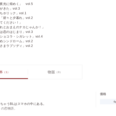
光に煌めく」 vol.5
きた」vol.3
ホリック」vol.1
碧々と夕暮れ」vol.2
てください！」
れとおまえのナカじゃんか！」
恋のはじまり」vol.3
ショコラ・シガレット」vol.4
シンドローム」vol.2
まラプソディ」vol.2
本
物販
（1）
（0）
価格
pt
pt還元
価格
6
ちゃうBLはスマホの中にある。
りの恋物語。