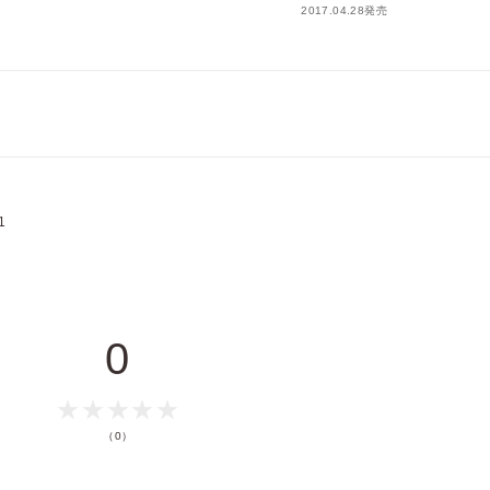
ポイントを消費して購入するにはログイン・会員登録が必要で
2017.04.28発売
す
.5
ログイン
会員登録
.2
じゃんか！」
.3
」vol.4
キャンセル
.2
1
.2
0
（0）