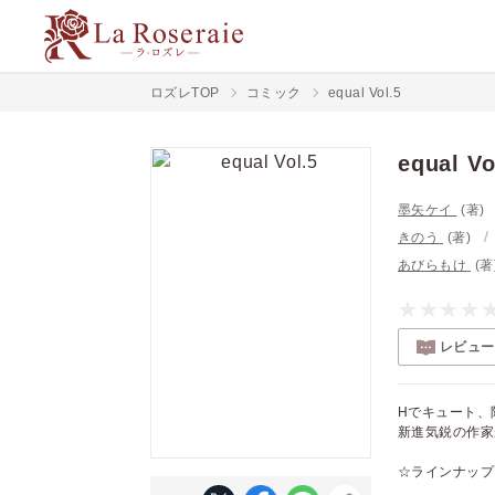
ロズレTOP
コミック
equal Vol.5
equal Vo
墨矢ケイ
(著)
きのう
(著)
あびらもけ
(著
レビュー
Hでキュート、
新進気鋭の作家
☆ラインナップ