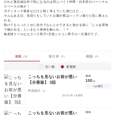
けれど最近妹以外で気になるのは同じバイト仲間・白木匡のパーソナル
スペースの狭さ！
ボディタッチ過多なだけと軽く考えていた凌だけど…。
そんなある日、見回りをしていた公園が夜はハッテン場だと匡に教えら
れる。
助けてもらったくせに自分でなんとかできると強がる凌に「じゃあ実地
で確かめる」といきなり身体を触られ…！？
無表情クールなセクハラ男子×天然シスコン男子の一方通行ラブ。
連載
単行本
物販
（3）
（0）
（0）
古い順
新着順
こっちを見ないお前が悪い
価格
100
pt
【分冊版】 3話
1pt還元
作品紹介
2019.06.14発売
「今はこっち見てろよ。俺もお前だけ見るから」白木のセクハラはから
かっているだけではないと知った凌。ついに一線を越える！？
こっちを見ないお前が悪い
価格