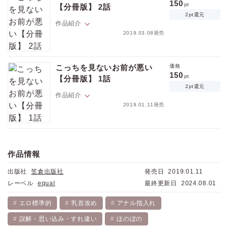
150
pt
【分冊版】 2話
2pt還元
作品紹介
2019.03.08発売
白木に尻を弄られた凌は大混乱。当の白木は全く変化なし？…と思いき
や、スキンシップはエスカレート。キス＆尻の貞操危機再び！
こっちを見ないお前が悪い
価格
150
pt
【分冊版】 1話
2pt還元
作品紹介
2019.01.11発売
森嶋凌はいつも影から義妹を見守る超重度のシスコン。日課は近所のパ
トロール、趣味は妹の観察と写真鑑賞。
自分の愛が今は届かなくてもいつか仲良くなれる！とプレゼントを贈る
作品情報
ためにバイトを始めた凌。
価格
pt
けれど最近妹以外で気になるのは同じバイト仲間・白木匡のパーソナル
pt還元
出版社
笠倉出版社
発売日
2019.01.11
スペースの狭さ！
ボディタッチ過多なだけと軽く考えていた凌だけど…。
レーベル
equal
最終更新日
2024.08.01
そんなある日、見回りをしていた公園が夜はハッテン場だと匡に教えら
れる。
エロ標準的
乳首攻め
アナル指入れ
助けてもらったくせに自分でなんとかできると強がる凌に「じゃあ実地
ポイントを消費して購入するにはログイン・会員登録が必要です
誤解・思い込み・すれ違い
ほのぼの
で確かめる」といきなり身体を触られ…！？