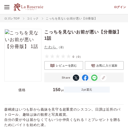
ログイン
ロズレTOP
コミック
こっちを見ないお前が悪い【分冊版】
こっちを見ないお前が悪い【分冊版】
1話
たわら
(著)
0
（0）
レビューを読む
お気に入り追加
Share
150
価格
2pt還元
pt
森嶋凌はいつも影から義妹を見守る超重度のシスコン。日課は近所のパ
トロール、趣味は妹の観察と写真鑑賞。
自分の愛が今は届かなくてもいつか仲良くなれる！とプレゼントを贈る
ためにバイトを始めた凌。