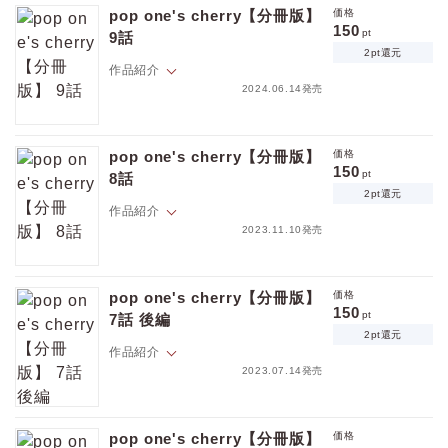
め合う。幼馴染みから恋人になった廉次と咲真だったけど…！
pop one's cherry【分冊版】
価格
※本作品はweb雑誌「equal vol.97α」に収録されています。重複購入に
150
pt
9話
ご注意ください。
2pt還元
作品紹介
2024.06.14発売
「ちゃんと示したかったんよ」頑なに触ろうとしなかったのも全ては自
分の本気を見せるため。そんな廉次の本音についに咲真は…！
pop one's cherry【分冊版】
価格
※本作品はweb雑誌「equal vol.90α」に収録されています。重複購入に
150
pt
8話
ご注意ください。
2pt還元
作品紹介
2023.11.10発売
「仲良くしていこうね、咲真君」お触り禁止令に我慢モードの廉次。そ
んなある日、サクちゃんに近づく生徒会メンバーが現れて！？
pop one's cherry【分冊版】
価格
※本作品はweb雑誌「equal vol.83β」に収録されています。重複購入に
150
pt
7話 後編
ご注意ください。
2pt還元
作品紹介
2023.07.14発売
「もう…限界やわ」キモい発言にモヤモヤしてしまう廉次。自分とサク
ちゃんとの気持ちの距離はまだ遠いと思っていたけれど…！？
pop one's cherry【分冊版】
価格