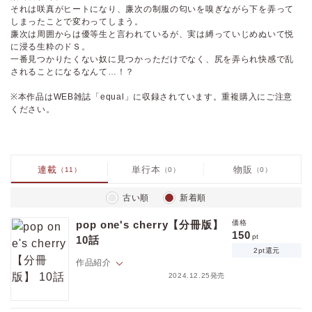
それは咲真がヒートになり、廉次の制服の匂いを嗅ぎながら下を弄って
しまったことで変わってしまう。
廉次は周囲からは優等生と言われているが、実は縛っていじめぬいて悦
に浸る生粋のドＳ。
一番見つかりたくない奴に見つかっただけでなく、尻を弄られ快感で乱
されることになるなんて…！？
※本作品はWEB雑誌「equal」に収録されています。重複購入にご注意
ください。
連載
単行本
物販
（11）
（0）
（0）
古い順
新着順
pop one's cherry【分冊版】
価格
150
pt
10話
2pt還元
作品紹介
2024.12.25発売
「全部…俺のもんや」気持ちが通じ合い、昂る気持ちのままお互いを求