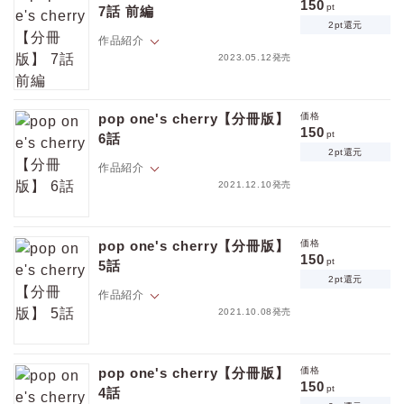
※本作品はweb雑誌「equal vol.79α」に収録されています。重複購入に
150
pt
7話 前編
ご注意ください。
2pt還元
作品紹介
2023.05.12発売
「息止めねぇと余裕ぶれねぇんだ？」ド変態性癖α×ヒートでも揺るがな
いΩ、幼馴染みオメガバーズ待望の続編が堂々スタート！
pop one's cherry【分冊版】
価格
※本作品はweb雑誌「equal vol.77β」に収録されています。重複購入に
150
pt
6話
ご注意ください。
2pt還元
作品紹介
2021.12.10発売
「サクちゃんだけはもっとどろどろにしたくなる」ついにシラフで体を
重ねてしまった二人。今まで知らなかった廉次の本心を聞き…
pop one's cherry【分冊版】
価格
※本作品はWEB雑誌「equal vol.60α」に収録されています。重複購入に
150
pt
5話
ご注意ください。
2pt還元
作品紹介
2021.10.08発売
価格
pt
「お前とだけは対等でいたかったのに…」ある日、関係を切ったと言っ
pt還元
ていたはずのセフレと廉次が話しているのを聞いてしまい！？
pop one's cherry【分冊版】
価格
※本作品はWEB雑誌「equal vol.58」に収録されています。重複購入に
150
pt
4話
ご注意ください。