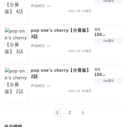
2pt還元
作品紹介
2021.05.14発売
ポイントを消費して購入するにはログイン・会員登録が必要です
「最後まで優しくしたかってんけど…アカンなぁ」廉次の提案ででかけ
ることになった咲真だが、相変わらず翻弄されまくりで…！？
pop one's cherry【分冊版】
価格
ログイン
会員登録
※本作品はWEB雑誌「equal vol.53」に収録されています。重複購入に
150
pt
3話
ご注意ください。
2pt還元
作品紹介
2021.03.12発売
キャンセル
「これじゃあ、いじめてることにならへんね」薬で理性を保てず何度も
廉次にイかされる咲真。体はどんどん廉次を求め疼きだし…！
pop one's cherry【分冊版】
価格
※本作品はWEB雑誌「equal vol.51」に収録されています。重複購入に
150
pt
2話
ご注意ください。
2pt還元
作品紹介
2021.01.08発売
「今最ッ高に虐めたくてしゃーない」抑制剤を使ってもヒートが治まら
ない咲真。問題ないと強がる姿に廉次の加虐心は刺激され！？
1
2
›
※本作品はWEB雑誌「equal vol.49」に収録されています。重複購入に
ご注意ください。
作品情報