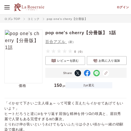
ログイン
ロズレTOP
コミック
pop one's cherry【分冊版】
pop one's cherry【分冊版】 1話
百合アズル
(著)
0
（0）
レビューを読む
お気に入り追加
Share
150
価格
2pt還元
pt
「イかせて下さいご主人様ぁ～って可愛く言えたらイかせてあげてもい
いよ？」
ヒートだろうと逆にαをヤリ返す屈強な精神を持つΩの咲真と、眉目秀
麗で人望もある完璧すぎるαの廉次。
とりわけ仲が良いというわけでもないふたりは小さい頃から一緒の幼馴
染で腐れ縁。