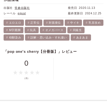
出版社
笠倉出版社
発売日
2020.11.13
レーベル
equal
最終更新日
2024.12.25
エロエロ
正常位
対面座位
中イキ
乳首攻め
M字開脚
玩具
オメガバース
同級生
幼馴染み
誤解・思い込み・すれ違い
あまあま
「pop one's cherry【分冊版】」レビュー
0
（0）