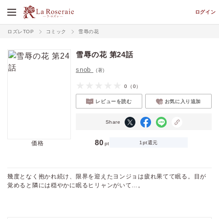
ログイン
ロズレTOP
コミック
雪辱の花
雪辱の花 第24話
snob
(著)
0
（0）
レビューを読む
お気に入り追加
Share
80
価格
1pt還元
pt
幾度となく抱かれ続け、限界を迎えたヨンジョは疲れ果てて眠る。目が
覚めると隣には穏やかに眠るヒリャンがいて…。