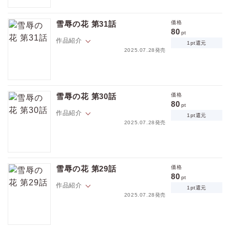
ポイントを消費して購入するにはログイン・会員登録が必要です
ヨンジョはヒリャンに抱えられながら、男娼の手によって翻弄されてい
た。そして触れ合いは徐々に激しさを増して…。
雪辱の花 第31話
価格
80
pt
ログイン
会員登録
作品紹介
1pt還元
2025.07.28発売
キャンセル
突然ヒリャンから世話係になる見知らぬ男娼を紹介されるヨンジョ。さ
らにヒリャンは彼にヨンジョに触れるように命を出し…。
雪辱の花 第30話
価格
80
pt
作品紹介
1pt還元
2025.07.28発売
ヒリャンの計画は順調に進んでいく。そんな中で、ヨンジョを危険視し
ながらもそばに置くことに疑問を持たれ…。
雪辱の花 第29話
価格
80
pt
作品紹介
1pt還元
2025.07.28発売
ヒリャンから上等な品々を贈られたヨンジョ。ヒリャンのこの思いもよ