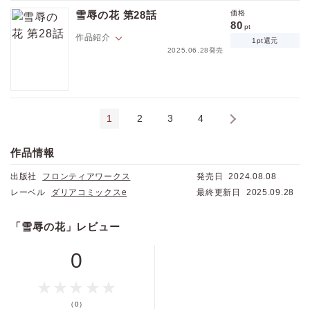
らない行動には、何か裏があると考え訝しむが…。
雪辱の花 第28話
価格
80
pt
作品紹介
1pt還元
2025.06.28発売
先日の情事の痕跡が色濃く残る身体を労わるため、ヨンジョはヒリャン
の手ほどきを受けながらはじめて口で奉仕をして…。
1
2
3
4
›
作品情報
出版社
フロンティアワークス
発売日
2024.08.08
レーベル
ダリアコミックスe
最終更新日
2025.09.28
「雪辱の花」レビュー
0
（0）