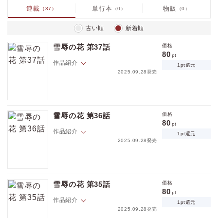
連載
単行本
物販
（37）
（0）
（0）
古い順
新着順
雪辱の花 第37話
価格
80
pt
作品紹介
1pt還元
2025.09.28発売
墓参りに行きたいという願いもかなわず、世話係の男によって自由が制
限されたヨンジョは、男を懐柔して利用することを考え…。
雪辱の花 第36話
価格
80
pt
作品紹介
1pt還元
2025.09.28発売
ヨンジョのことを慮りながらも追い立てていくヒリャン。豪胆なヨンジ
ョが身悶える姿を見ると愉悦を感じる自分を自覚し…。
雪辱の花 第35話
価格
80
pt
作品紹介
1pt還元
2025.09.28発売