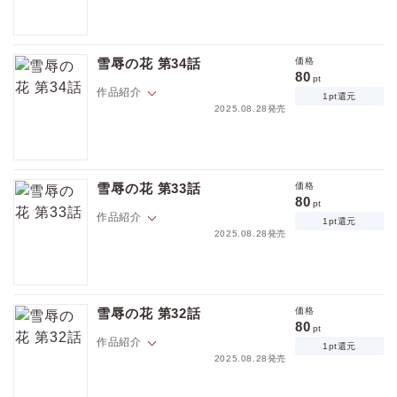
駆け引きの末、ヨンジョは再びヒリャンの情欲に火をつける。いくらか
素直になったヨンジョに、ヒリャンも気遣いを見せて…。
雪辱の花 第34話
価格
80
pt
作品紹介
1pt還元
2025.08.28発売
ヒリャンがどうしたいのかが分からず振り回されるヨンジョ。しかし、
変わらずヒリャンはヨンジョの反応をおもしろがり…。
雪辱の花 第33話
価格
80
pt
作品紹介
1pt還元
2025.08.28発売
度を越えたヒリャンの戯れにヨンジョは憤慨して部屋を出ていく。そし
価格
pt
て、顔も見たくないとヒリャンに反抗するが…。
雪辱の花 第32話
価格
pt還元
80
pt
作品紹介
1pt還元
2025.08.28発売