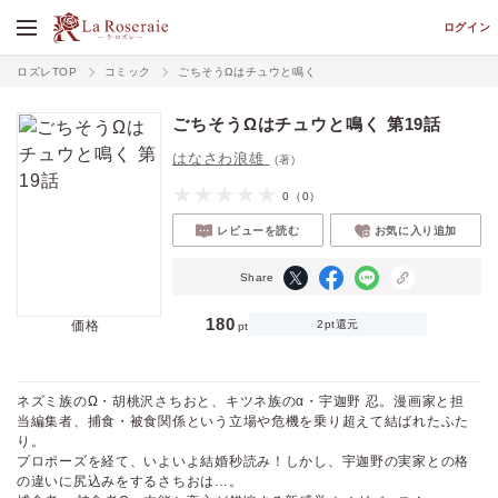
ログイン
ロズレTOP
コミック
ごちそうΩはチュウと鳴く
ごちそうΩはチュウと鳴く 第19話
はなさわ浪雄
(著)
0
（0）
レビューを読む
お気に入り追加
Share
180
価格
2pt還元
pt
ネズミ族のΩ・胡桃沢さちおと、キツネ族のα・宇迦野 忍。漫画家と担
当編集者、捕食・被食関係という立場や危機を乗り超えて結ばれたふた
り。
プロポーズを経て、いよいよ結婚秒読み！しかし、宇迦野の実家との格
の違いに尻込みをするさちおは…。