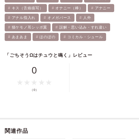
キス（舌絡描写）
オナニー（棒）
アナニー
アナル指入れ
オメガバース
人外
猫ケモノ耳シッポ翼
誤解・思い込み・すれ違い
あまあま
ほのぼの
コミカル・シュール
「ごちそうΩはチュウと鳴く」レビュー
0
（0）
関連作品