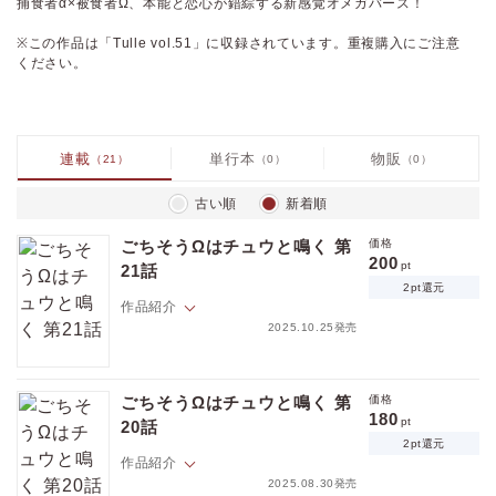
捕食者α×被食者Ω、本能と恋心が錯綜する新感覚オメガバース！
※この作品は「Tulle vol.51」に収録されています。重複購入にご注意
ください。
連載
単行本
物販
（21）
（0）
（0）
古い順
新着順
ごちそうΩはチュウと鳴く 第
価格
200
pt
21話
2pt還元
作品紹介
2025.10.25発売
ネズミ族のΩ・胡桃沢さちおと、キツネ族のα・宇迦野 忍。漫画家と担当
編集者、捕食・被食関係という立場や危機を乗り超えて結ばれたふた
ごちそうΩはチュウと鳴く 第
価格
り。
180
pt
20話
プロポーズを経て、いよいよ結婚秒読み！しかし、宇迦野の実家との格
2pt還元
の違いに尻込みをするさちおは…。
作品紹介
捕食者α×被食者Ω、本能と恋心が錯綜する新感覚オメガバース！
2025.08.30発売