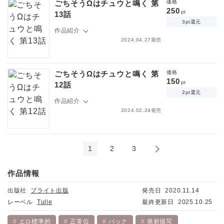
編集者、捕食・被食関係という立場や危機を乗り超えて結ばれたふた
ごちそうΩはチュウと鳴く 第
価格
り。プロポーズを経て、いよいよ結婚秒読み！しかし、宇迦野の実家と
250
pt
13話
ポイントを消費して購入するにはログイン・会員登録が必要です
の格の違いに尻込みをするさちおは…。
3pt還元
作品紹介
捕食者α×被食者Ω、本能と恋心が錯綜する新感覚オメガバース！
2024.04.27発売
ログイン
会員登録
※この作品は「Tulle vol.39」に収録されています。重複購入にご注意
ネズミ族のΩ・胡桃沢さちおと、キツネ族のα・宇迦野 忍。漫画家と担当
ください。
編集者、捕食・被食関係という立場や危機を乗り超えて結ばれたふた
ごちそうΩはチュウと鳴く 第
価格
り。プロポーズを経て、いよいよ結婚秒読み！しかし、宇迦野の実家と
150
pt
12話
キャンセル
の格の違いに尻込みをするさちおは…。
2pt還元
作品紹介
捕食者α×被食者Ω、本能と恋心が錯綜する新感覚オメガバース！
2024.02.24発売
※この作品は「Tulle vol.36」に収録されています。重複購入にご注意
ネズミ族のΩ・胡桃沢さちおと、キツネ族のα・宇迦野 忍。漫画家と担当
ください。
編集者、捕食・被食関係という立場や危機を乗り超えて結ばれたふた
1
2
3
›
り。プロポーズを経て、いよいよ結婚秒読み！しかし、宇迦野の実家と
の格の違いに尻込みをするさちおは…。
作品情報
捕食者α×被食者Ω、本能と恋心が錯綜する新感覚オメガバース！
出版社
ブライト出版
発売日
2020.11.14
※この作品は「Tulle vol.34」に収録されています。重複購入にご注意
レーベル
Tulle
最終更新日
2025.10.25
ください。
エロ標準的
正常位
バック
発射描写