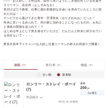
――「お人好し」と呼ばれ、会社で良いようにこき使われている社畜サ
ラリーマン、吉住尚（よしずみなお）。
気付けば三十路前、仕事に疲れ刺激的な出会いを求めていたところに現
れたのは・・・・・・
チンピラから逃げてきた青年・芹澤怜央（せりざわれお）だった！
怜央に言いくるめられて、尚の家に泊めることになったものの、お礼に
と身体の関係を迫られて！？
はじめは年上として突き放せていたけど、だんだんと怜央に絆されてい
る自分もいて・・・。
野良犬系年下イケメン×お人好し社畜リーマンの絆され同居ラブ開幕！
連載
単行本
物販
（7）
（0）
（0）
古い順
新着順
ロンリー・ストレイ・ボーイ
価格
200
pt
(7)
2pt還元
作品紹介
2025.10.16発売