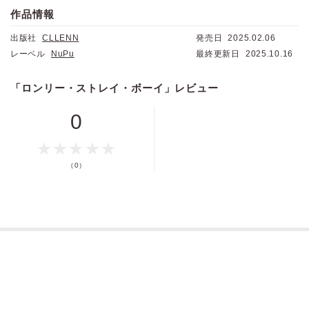
てしまう。
怜央に言いくるめられて、尚の家に泊めることになったものの、お礼に
作品情報
なんでこんな年下の子に惹き込まれそうになってんだ・・・！？
と身体の関係を迫られて！？
はじめは年上として突き放せていたけど、だんだんと怜央に絆されてい
出版社
CLLENN
発売日
2025.02.06
――「お人好し」と呼ばれ、会社で良いようにこき使われている社畜サ
る自分もいて・・・。
ラリーマン、吉住尚（よしずみなお）。
レーベル
NuPu
最終更新日
2025.10.16
気付けば三十路前、仕事に疲れ刺激的な出会いを求めていたところに現
野良犬系年下イケメン×お人好し社畜リーマンの絆され同居ラブ開幕！
れたのは・・・・・・
「ロンリー・ストレイ・ボーイ」レビュー
チンピラから逃げてきた青年・芹澤怜央（せりざわれお）だった！
怜央に言いくるめられて、尚の家に泊めることになったものの、お礼に
と身体の関係を迫られて！？
0
はじめは年上として突き放せていたけど、だんだんと怜央に絆されてい
る自分もいて・・・。
野良犬系年下イケメン×お人好し社畜リーマンの絆され同居ラブ開幕！
（0）