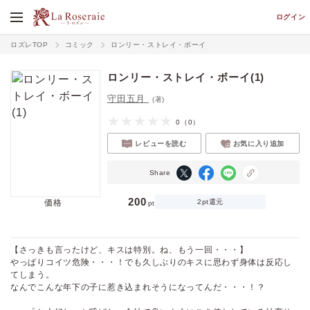
ログイン
ロズレTOP
コミック
ロンリー・ストレイ・ボーイ
ロンリー・ストレイ・ボーイ(1)
守田五月
(著)
0
（0）
レビューを読む
お気に入り追加
Share
200
価格
2pt還元
pt
【さっきも言ったけど、キスは特別。ね、もう一回・・・】
やっぱりコイツ危険・・・！でも久しぶりのキスに思わず身体は反応し
てしまう。
なんでこんな年下の子に惹き込まれそうになってんだ・・・！？