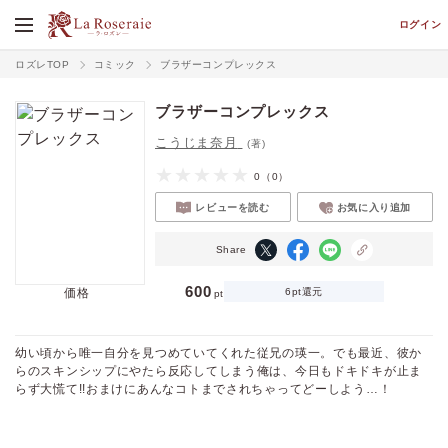
ログイン
ロズレTOP
コミック
ブラザーコンプレックス
ブラザーコンプレックス
こうじま奈月
(著)
0
（0）
レビューを読む
お気に入り追加
Share
600
価格
6pt還元
pt
幼い頃から唯一自分を見つめていてくれた従兄の瑛一。でも最近、彼か
らのスキンシップにやたら反応してしまう俺は、今日もドキドキが止ま
らず大慌て!!おまけにあんなコトまでされちゃってどーしよう…！