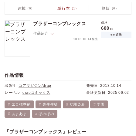
連載
単行本
物販
（0）
（1）
（0）
ブラザーコンプレックス
価格
600
pt
作品紹介
6pt還元
2013.10.14発売
幼い頃から唯一自分を見つめていてくれた従兄の瑛一。でも最近、彼か
らのスキンシップにやたら反応してしまう俺は、今日もドキドキが止ま
らず大慌て!!おまけにあんなコトまでされちゃってどーしよう…！
作品情報
出版社
コアマガジン/drap
発売日
2013.10.14
レーベル
drapコミックス
最終更新日
2025.06.02
エロ標準的
先生生徒
幼馴染み
学園
あまあま
ほのぼの
「ブラザーコンプレックス」レビュー