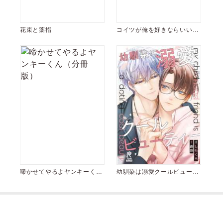
花束と薬指
コイツが俺を好きならいいの
に【電子限定特典付き】【コ
ミックス版】
啼かせてやるよヤンキーくん
幼馴染は溺愛クールビューテ
（分冊版）
ィー