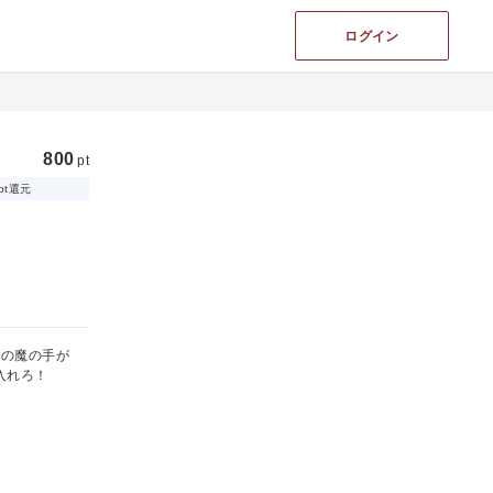
ログイン
800
pt
pt還元
組の魔の手が
に入れろ！