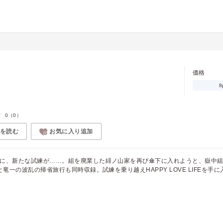
価格
8
0
（0）
を読む
お気に入り追加
に、新たな試練が……。組を廃業した緋ノ山家を再び傘下に入れようと、嶽中
と竜一の波乱の帰省旅行も同時収録。試練を乗り越えHAPPY LOVE LIFEを手