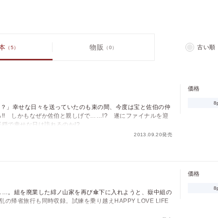
本
物販
古い順
（5）
（0）
価格
8
だ？」幸せな日々を送っていたのも束の間、今度は宝と佐伯の仲
!! しかもなぜか佐伯と親しげで……!? 遂にファイナルを迎
穏で幸せな日は訪れるのか!?
2013.09.20発売
価格
8
……。組を廃業した緋ノ山家を再び傘下に入れようと、嶽中組の
の帰省旅行も同時収録。試練を乗り越えHAPPY LOVE LIFE