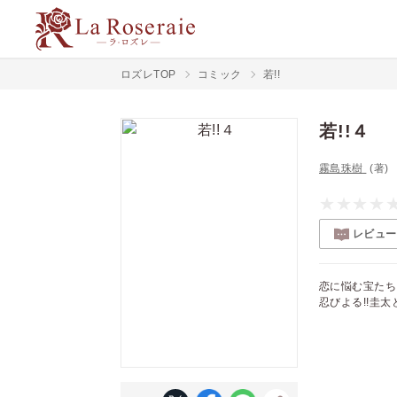
ロズレTOP
コミック
若!!
若!!４
霧島珠樹
(著)
レビュー
恋に悩む宝たち
忍びよる!!圭太