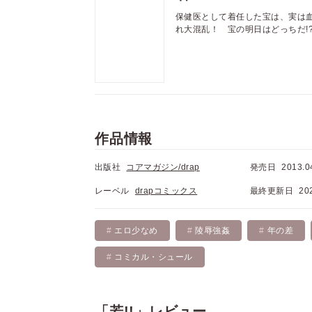
保健医として着任した宝は、実は
れ大混乱！ 宝の明日はどっちだ!
作品情報
出版社
コアマガジン/drap
発売日
2013.0
レーベル
drapコミックス
最終更新日
20
エロ少なめ
陵辱強姦
年の差
コミカル・シュール
「若!!」レビュー