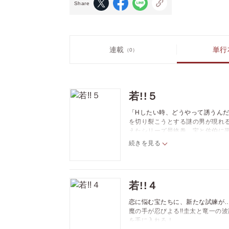
Share
連載
単行
（0）
若!!５
「Hしたい時、どうやって誘うん
を切り裂こうとする謎の男が現れる
えたシリーズ最終巻、宝と佐伯に平
続きを見る
若!!４
恋に悩む宝たちに、新たな試練が
魔の手が忍びよる!!圭太と竜一の波乱
を手に入れろ！