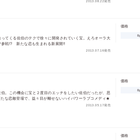
2013.08.22発売
価格
8
迫ってくる佐伯のテクで徐々に開発されていく宝。えろオーラ大
参戦!? 新たな恋も生まれる新展開!!
2013.07.16発売
価格
8
佐伯。この機会に宝と２度目のエッチをしたい佐伯だったが、思
新たな恋敵登場で、益々目が離せないハイパワーラブコメディ★
2013.05.17発売
価格
pt
pt還元
価格