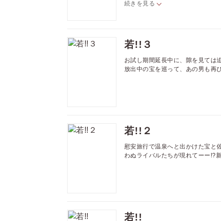
続きを見る
若!!３
お試し期間延長中に、隙を見ては
放出中の宝を巡って、あの男も再び
若!!２
慰安旅行で温泉へと出かけた宝と
わぬライバルたちが現れてーー!?
若!!