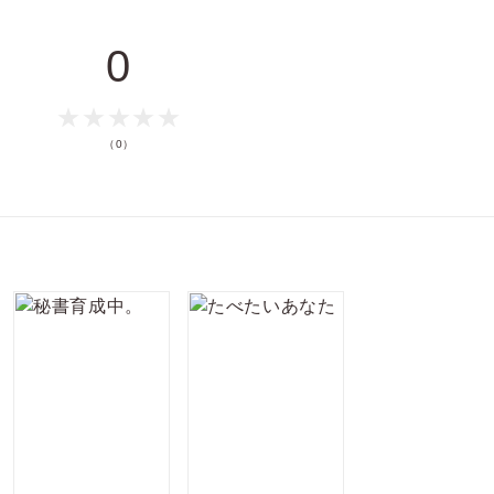
0
（0）