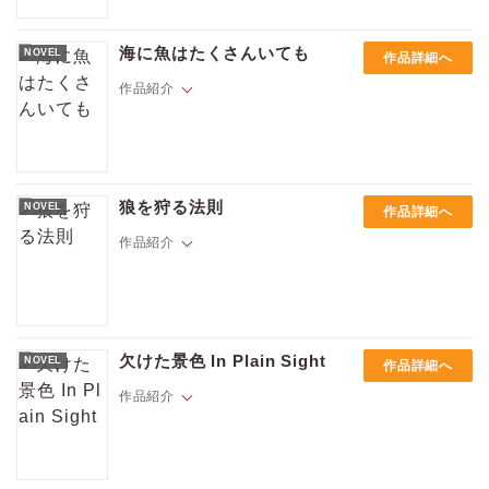
オレゴン州の辺境の林道で埋められた死体が発見された。要請を受けて
やってきたFBI特別捜査官のアダム・ダーリング。彼は、ある事件の判断
海に魚はたくさんいても
NOVEL
作品詳細へ
ミスにより、死体安置所パトロールという不本意な役割を命じられてい
たのだ。調査の結果林道の死体はFBIが調べていた連続殺人とは無関係と
作品紹介
判断され、翌朝にはロスにトンボ帰り。その晩ひとり訪れたレストラン
でアダムは保安官助手・ハスケルとほんの一瞬、目が合った。今夜が過
ぎれば二度と会うまい――一夜限りのはずだった。
ブレアーは出会い系サイト「たくさんの魚」で出会った男の話をしてい
た。恋多き男の恋バナにつきあいながらも、そんなブレアーに恋する幼
狼を狩る法則
NOVEL
作品詳細へ
馴染み・フィンの心境は複雑。そんなブレアーの新しい相手の趣味はダ
イビングだという。十代の頃からよくダイビングをしていたブレアーと
作品紹介
フィンだったが、ブレアーはなんとその練習のためにフィンをダイビン
グに誘ってきて……!?
人狼で獣医のチェイトンは「メイト」に会える日を子どもの頃から楽し
みにしていた。 メイトは、会った瞬間にわかるんだ。 そんなある日診療
欠けた景色 In Plain Sight
NOVEL
作品詳細へ
所に一匹の狼が運び込まれ、チェイの心と体が反応する。 この感覚、間
違いない、ドアの向こうに運命の相手が。しかしそこにいたのは傷を負
作品紹介
った美しい男だった――。 北米発、男と男の恋愛譚、モノクローム・ロ
マンス文庫第二期!!