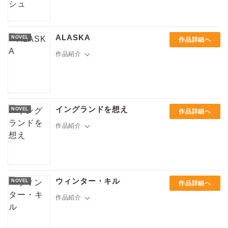
がひらいてゆく、人気のコーダシリーズ、第３弾！！
価格
pt
ジェイクとともにクリスマスをロンドンで過ごし、経営するクローク＆
pt還元
ダガー書店に戻ったアドリアン。義妹のナタリーと従業員のアンガスの
ALASKA
NOVEL
作品詳細へ
関係に時差ぼけの頭を悩ます彼の前に現れたのは、かつてアドリアン所
有の敷地内で起きた殺人事件で知り合ったケヴィン。消えた恋人を探す
作品紹介
彼はアドリアンに救いを求める。同じ頃、ジェイクにも失踪人捜索の依
頼が――!? アドリアン・イングリッシュシリーズ番外篇「So This is C
hristmas」ほか「雪の天使」「欠けた景色」を収録した短篇集。
ポイントを消費して購入するにはログイン・会員登録が必要です
※「So This is Christmas」は『［単話版］So This is Christmas』とし
「いつかお前を助けてやる。一緒にアラスカに逃げよう――」幼いマル
て配信している作品と同じ内容となります。
コとスコットが肩を寄せ合って交わしたクリスマスの約束。だがその後
※「雪の天使」は『雪の天使 Icecapade』、「欠けた景色」は『欠けた
イングランドを想え
NOVEL
作品詳細へ
ログイン
会員登録
二人は離れ離れに。やがて成長したマルコとスコットは、思いがけない
景色 In Plain Sight』として配信している作品と同じ内容となります。イ
形で再会する――。
作品紹介
ラストは草間さかえ先生です。
キャンセル
裕福な実業家ヒューバート卿の別荘に招かれた元英国軍大尉のカーティ
ス。気乗りしないパーティへの参加にはある狙いがあった。自分の指を
ウィンター・キル
NOVEL
作品詳細へ
吹き飛ばし、大切な友人の命を奪った欠陥銃事件の真相を暴くという目
的が。パーティで出会った詩人、ダ・シルヴァもまた別の目的で屋敷を
作品紹介
調べていた。ともに行動するうち、カーティスは彼の個性的な振る舞い
の裏に隠された鋭い感性に気づき惹かれてゆく――。２０世紀初頭のロ
ンドン郊外を舞台に繰り広げられる、冒険ロマンス。