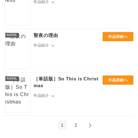
作品紹介
工員のトラヴィスが仕事帰りに見かける男は、声を失ったギター弾きだ
った。仲よくなったふたりはお互いを理解し、互いの存在がかえがえの
聖夜の理由
NOVEL
作品詳細へ
ないものであることに気付く。そんなある日トラヴィスに転勤の話がも
ちあがり――。
作品紹介
クリスマスに実家に帰ろうとしていたアダムを置いて、友人は車で彼女
と出かけてしまった。「10年に一度の嵐」の中、途方に暮れるアダムは
［単話版］So This is Christ
NOVEL
作品詳細へ
寮の掲示板でドライブシェアの相手を見つけた。だがやってきたのは目
mas
つきが鋭い男で――。
作品紹介
アドリアンの前に現れたかつての知り合い、ケヴィンは、失踪した恋人
の行方を探していた。そしてジェイクにも捜索人の依頼が舞い込みー
1
2
ー!?
※本作は短篇集『So This is Christmas』にも収録されております。重複
購入にご注意ください。