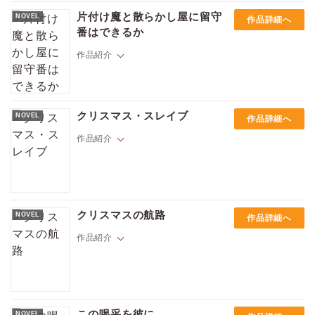
研修監督官としてやってきたFBIのナッシュは一週間の研修を終え、地元
警察のグレンに別れを告げた。気が合うだけではすまない深い絆を感じ
片付け魔と散らかし屋に留守
NOVEL
作品詳細へ
ていたナッシュは乗り継ぎの空港でグレンに電話するが、出た相手はグ
番はできるか
レンではなかった。グレンに何が――!?
本作は『So This is Christmas』に収録されております。イラストは草間
作品紹介
さかえ先生です。
片付き、全てが整った変化のない生活が好きなマーティン。一方同じマ
ンションに住む、物がちらかった自由な暮らしが好きなラス。二人は、
クリスマス・スレイブ
NOVEL
作品詳細へ
友人たちの忠告でそれぞれマンションの留守番募集に参加する。あまり
に違う相手の部屋に、どちらも拒否感を示すのだが……。
作品紹介
新しい恋人に裏切られ、有り金を失って絶望のクリスマスを迎えようと
していたマイケルの前に、別れた恋人のローガンが姿を見せる。金と引
クリスマスの航路
NOVEL
作品詳細へ
き替えに、クリスマスまでの一週間、自分の奴隷になれと言うが……。
作品紹介
カリフォルニアのカタリナ島で、シェインは自分にかけられた証拠品窃
盗の疑いが晴れるのを待っていた。そしてFBI復帰が決まったその日、島
この喝采を彼に
NOVEL