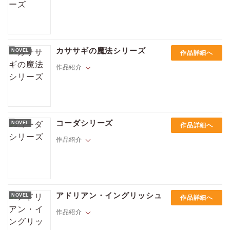
くで暮らすかの選択を迫られる――。オーストラリアの田舎町を舞台
に、自分の気持ちに正面から向き合うことの大切さを教えてくれる物
語。
人間に変身できる特殊能力を身につけた犬「クイック」たちが住む町・
マッドクリークの正式な保安官助手となってはりきるローマン（ジャー
カササギの魔法シリーズ
NOVEL
作品詳細へ
マンシェパードのクイック）はDEA（麻薬取締局）の会議で、数ヶ月前
の麻薬組織摘発作戦で救出したマットと再会する。マッドクリークに派
作品紹介
遣されたマットとローマンは休日を一緒に過ごし、互いに好感を抱き始
めるが……!? 不思議な町・マッドクリークで繰り広げられる犬と人間
の信頼と愛情を描く、好評の「月吠え」シリーズ第2弾！
父と兄の原因不明の死のせいで伯爵位を継承するため、戻りたくもなか
った故郷のイギリスへ帰ってきたクレーンは、強烈な自殺願望に襲われ
コーダシリーズ
NOVEL
作品詳細へ
る。追いつめられた彼は超常的な力に救いを求め、能力者（プラクティ
ショナー）のスティーブン・デイを頼るが、デイにはクレーンの家族を
作品紹介
憎む十分な理由があった。彼の家族は暴君であったクレーンの父親によ
って破滅させられていたのだ――。KJ・チャールズ、待望の新シリーズ
開幕！ 短篇「刺青（タトゥー）に纏（まつ）わる間奏曲」も収録。
ジョナサンとコールの最初のデートは惨憺たるものだった。忙しすぎる
営業マン・ジョナサンの携帯はずっと鳴りっぱなしで、お互いの話もろ
アドリアン・イングリッシュ
NOVEL
作品詳細へ
くにできずに終わってしまう。なのにコールはジョナサンに興味をそそ
られ、二度目のチャンスが与えられる。デートを重ねるなかで、ジョナ
作品紹介
サンは複雑で秘密めいたコールの魅力にひかれてゆく――。ゆっくり恋