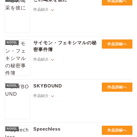
作品詳細へ
で出会った恋人、ノートンに知らせに行くが…ノートンは消えていた。
そして2年後、島のコテージを訪れたシェインは、ノートンそっくりな男
作品紹介
と再会する。彼の正体は？
記者のポールは、クラブの楽屋でマシューというドラァグクイーンにイ
ンタビューする。大柄で毛むくじゃらのマシューは18歳の時から30年近
サイモン・フェキシマルの秘
NOVEL
作品詳細へ
いドラァグクイーンのキャリアを持ち、エイズ対策に100万ドル近い寄付
密事件簿
金を集めている。そのモチベーションは、とたずねられたマシューは、
昔の恋の話を始めた。1980年代、それは甘く苦しい運命の恋だった。
作品紹介
伯父から相続した古い屋敷で暮らし始めた新聞記者のロバートは、霊障
に悩まされていた。壁は血を流し、夜な夜な聞こえてくる男同士の甘い
SKYBOUND
NOVEL
作品詳細へ
うめき声――。依頼を受けたゴーストハンターのサイモンはまるでボク
サーのような佇まいだった。彼が部屋に入りシャツを脱ぐとその体は文
作品紹介
字で覆われていた。「物語が自らを書いている」と説明するサイモン。
その後霊によって部屋に閉じ込められ、支配された二人は互いを激しく
求め合う――。19世紀末の英国を舞台に、ゴーストハンター、サイモン
にまつわる事件を新聞記者ロバートが記したオカルティック事件簿。
1945年のドイツ軍、飛行機の整備兵のフェリクスはエースパイロットの
少尉にあこがれの眼差しを向けていた。そんなある週末、フェリックス
Speechless
NOVEL
作品詳細へ
は少尉の故郷に誘われ甘い、週末を共に過ごすが――。