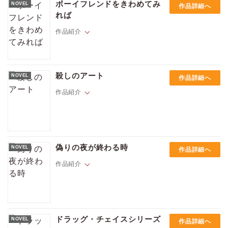
とスキニーディッピング（裸で泳ぐこと）に行く約束をしていた。だが
ボーイフレンドをきわめてみ
NOVEL
作品詳細へ
結局怖じ気づいて、行けなかったことを後悔している。裸で泳ぐという
れば
たわいないことでも、残ってしまうと呪いのようになってしまう。意を
決したミッキーは気になっているカフェのマスターを誘おうとするのだ
作品紹介
が……。
思ったことを心に留めることができずなんでも口に出してしまうマイ
ロ。ある日存在も知らなかった祖母の死と、遺産として残された書店の
殺しのアート
NOVEL
作品詳細へ
ことを知らされた彼は書店のあるリトルビーチにやってきた。受け継い
だ建物の隣はタトゥショップで、オーナーのギデオンは素敵な笑顔で彼
作品紹介
を迎える。住居に困ったマイロはギデオンの部屋で一緒に暮らすことに
なるが――！？ 優しさにあふれるリトル・ビーチに咲いた小さな恋。
FBI行動分析官サム・ケネディとの複雑な関係を続ける美術捜査班のジェ
イソンは、駐車場で襲われ何者かに薬物を射たれる。犯人の目処がつか
偽りの夜が終わる時
NOVEL
作品詳細へ
ないまま、サムはジェイソンに母親が暮らすワイオミングでの傷病休暇
を提案。はじめて二人で過ごす長い休暇――ところがその町で奇術関連
作品紹介
コレクションの盗難と殺人が発生し――!?
「いつでも俺が必要だっただろ、ボーイ」BDSMクラブでの潜入任務の
後、捜査官ブライアン・ハーリーは、潜入パートナーであったグリフィ
ドラッグ・チェイスシリーズ
NOVEL
作品詳細へ
ン・マクマヌスへの思いにとらわれていた。一方でグリフィンもまた任