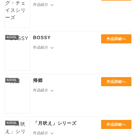
務の余波で自身の問題を抱えていた。もう二度と会わないはずだったふ
作品紹介
たりが再び出会う――。
薬物の違法取引で10年の刑をくらったラッキーは、南カリフォルニアの
薬物捜査局で働いている。犯罪者としての裏の知識を買われ、刑期短縮
BOSSY
NOVEL
作品詳細へ
の代わりに捜査協力をしているのだ。だがあともう少しでその契約も終
わる。本当の自由が手に入る。新たに相棒となった元海兵隊員の新人ボ
作品紹介
ーは、ラッキーの目にはあまりにスマートで堅物すぎる男に見えた。ベ
ジタリアンでモラルの塊で片付け魔。形のいい尻に目を奪われながら、
彼を鍛え上げ、潜入捜査で殺されないように仕上げてやらなければなら
ない。そんな二人に異常な量の処方箋を出すクリニックの潜入捜査が命
シドニーのデキる不動産業者の一人であるマイケルの恋の相手は1夜限
じられ――。エデン・ウィンターズ本邦初翻訳作品。
り。一方、2年間海外にいた後、家族のホテル帝国を離れ自分自身のビジ
帰郷
NOVEL
作品詳細へ
ネスを始める予定のブライソンは、友人たちと一緒にバーに行き、目の
前の美しいブロンドの男性＝マイケルと出会う。お互い深入りしない気
作品紹介
楽な関係を楽しんでいた二人だが、関係が深まるにつれ、仕事やプライ
ベートを巻き込み自分達の関係を考えはじめる――。
8年間のNASAでの海外生活を終えて故郷に戻ってきたショーンは、幼な
じみのミッチと再会した。ミッチはかつてショーンが救いようもないほ
「月吠え」シリーズ
NOVEL
作品詳細へ
どに恋していた相手。そしてNASAに行く直前に忘れられないキスをした
相手。ショーンはNASAで夢だった仕事に情熱を燃やすか、愛する人の近
作品紹介