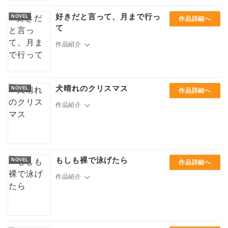
子供時代何者かによって父親を殺されたノアは、苦労の末に犯人に辿り
着いた。その殺人者アダムは元モデルで、大富豪マルヴァニー家に集め
好きだと言って、月まで行っ
NOVEL
作品詳細へ
られた七人のサイコパス兄弟の一員だった。アダムは父親の本当の姿を
て
ノアに伝える。受け入れ難いその事実をノアは受け入れ、アダムは急速
にノアに惹かれてゆく。そんな時、ノアが子供の時の記憶を少しずつ取
作品紹介
り戻し、もう一つの闇を思い出す――。サイコパスは人を愛せない。な
らばこの衝動はどこからくるのだろう。モノクローム・ロマンス文庫デ
ィープ・エッジライン始動！！
生後12週の甥・ベンソンと同居する34歳の有能な財務マネージャー・ギ
デオン（口髭あり）。素敵な家でシングルファーザーとして奮闘する彼
犬晴れのクリスマス
NOVEL
作品詳細へ
のもとに、子ども大好きなイタリア系のトビーが住み込みナニーとして
やってきた。思いやりがあって気配りができ明るい性格のトビーは、疲
作品紹介
れ切ったギデオンをとびっきりの笑顔で迎え、癒しと元気を与えてくれ
る。トビーもセクシーでめっぽうやさしいギデオンへの想いは次第に強
くなっていく。雇い主とナニーとして一線を越えてはいけないと意識す
る二人だったが、そんなある晩、悪夢の「チキン事件」が勃発、ふたり
引っ越してきた街でひとりきりのクリスマスを過ごしていた心理学教授
は同じベッドで過ごすことに――！？ 胸がじんわり暖かくなる、疲労
のショーンは車で轢きかけた野良犬にアンナと名づけ引き取ることに。
困憊のシングルファーザーとデキるナニーの優しいベビーシッター・ロ
もしも裸で泳げたら
NOVEL
作品詳細へ
そんなアンナが、「彼」との素敵な出会いを導いてくれた――。穏やか
マンス。
でほのぼのしたクリスマス・ロマンス！
作品紹介
図書館で働くシャイなミッキーは、過去にオンラインで話していた相手