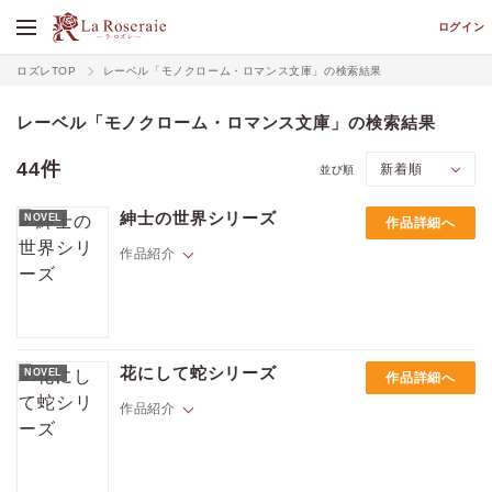
ログイン
ロズレTOP
レーベル「モノクローム・ロマンス文庫」の検索結果
レーベル「モノクローム・ロマンス文庫」の検索結果
44件
並び順
紳士の世界シリーズ
NOVEL
作品詳細へ
作品紹介
1819年のロンドン、活動家の両親に育てられたハリーは、ある日自分が
貴族の末裔であることを知らされ、華やかな上流階級の世界に飛び込む
花にして蛇シリーズ
NOVEL
作品詳細へ
ことに。冷徹で優雅なダンディ、ジュリアス・ノリーズ――彼の鋭い眼
差しと洗練された導きが、粗野なハリーを眩い紳士へと変身させる。だ
作品紹介
が、絢爛な社交界の裏で、二人の心は許されぬ情熱に飲み込まれる。―
―ハリーの魂を賭けた変身と愛は、社会の壁を打ち砕けるのか？ KJ・
チャールズが紡ぐ、情熱と葛藤の歴史ロマンス！ ハリーの華麗なる変
身とジュリアスの導きが、禁断の炎を時代に刻む！