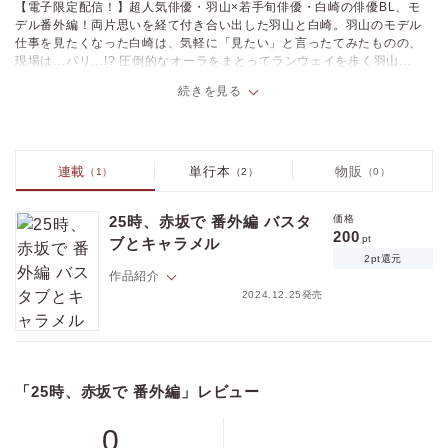
【電子限定配信！】超人気俳優・羽山×若手旬俳優・白崎の俳優BL、モ
デル番外編！両片思いを経て付き合い出した羽山と白崎。羽山のモデル
仕事を見たくなった白崎は、気軽に「見たい」と言ったてみたものの、
現場は…パリ…!? 圧倒的なオーラをまとってランウェイを歩く羽山を
見つめる白崎はーー。※本作は「onBLUE vol.38」に掲載された番外編
続きを見る
作品です。
連載
単行本
物販
（1）
（2）
（0）
25時、赤坂で 番外編 バスタ
価格
200
pt
ブとキャラメル
2pt還元
作品紹介
2024.12.25発売
超人気俳優・羽山×若手旬俳優・白崎の大人気俳優BLの番外編、今回は
なんとバカンスへ…？
「25時、赤坂で 番外編」レビュー
「旅行に行きませんか？」
ーーインドア気味な麻水を旅行に誘った白崎。
多忙な中、スケジュールを合わせ、億劫がる麻水を楽しげなプランで説
0