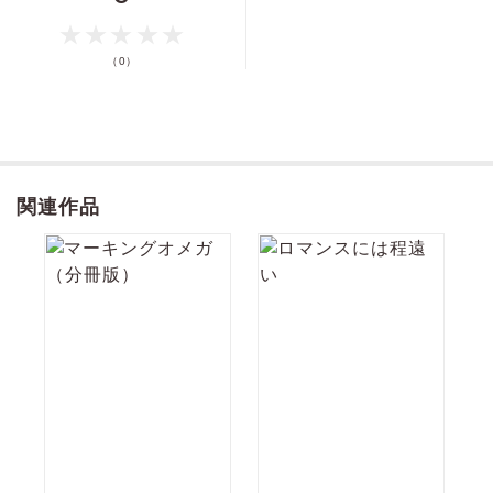
得して準備は万端。だけど…!?
価格
pt
※本作は「onBLUE vol.63」に掲載された番外編作品です。
pt還元
（0）
ポイントを消費して購入するにはログイン・会員登録が必要です
関連作品
ログイン
会員登録
キャンセル