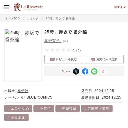
ログイン
ロズレTOP
コミック
25時、赤坂で 番外編
25時、赤坂で 番外編
夏野寛子
(著)
0
（0）
レビューを読む
お気に入り追加
Share
出版社
祥伝社
発売日
2024.12.25
レーベル
on BLUE COMICS
最終更新日
2024.12.25
エロ少なめ
正常位
先輩後輩
芸能界・業界
あまあま