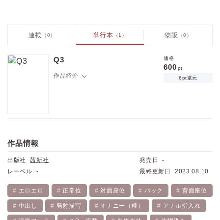
連載
単行本
物販
（0）
（1）
（0）
Q3
価格
600
pt
作品紹介
6pt還元
教師の澤に告白した１年生の星野。澤に片想いしている２年生の和宮。
教え子とカラダの関係をもってしまった教師の澤。「好きだから」でカ
ラダの関係に溺れた三人。恋と執着と情欲のはざまでひとつになった三
作品情報
人が出した答えとは？ 完全リバーシブル＆ハイブリッドＢＬの問題作登
場!!
出版社
茜新社
発売日
-
レーベル
-
最終更新日
2023.08.10
エロエロ
正常位
対面座位
バック
背面座位
中出し
発射描写
オナニー（棒）
アナル指入れ