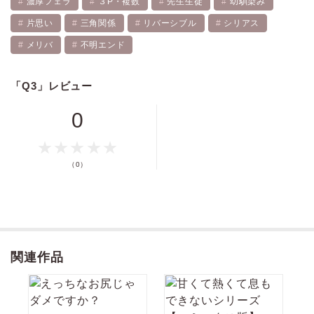
濃厚フェラ
３P・複数
先生生徒
幼馴染み
片思い
三角関係
リバーシブル
シリアス
メリバ
不明エンド
価格
pt
「Q3」レビュー
pt還元
0
ポイントを消費して購入するにはログイン・会員登録が必要です
（0）
ログイン
会員登録
関連作品
キャンセル