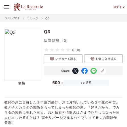
ログイン
ロズレTOP
コミック
Q3
Q3
日野雄飛
(著)
0
（0）
レビューを読む
お気に入り追加
Share
600
価格
6pt還元
pt
教師の澤に告白した１年生の星野。澤に片想いしている２年生の和宮。
教え子とカラダの関係をもってしまった教師の澤。「好きだから」でカ
ラダの関係に溺れた三人。恋と執着と情欲のはざまでひとつになった三
人が出した答えとは？ 完全リバーシブル＆ハイブリッドＢＬの問題作
登場!!