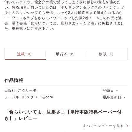
匂いでムラムラ。龍之介の横で盛ってしまう前に禁欲の意志を強めた
い。焦る瑞希が思いついたのは「ポリネシアンセックスのリベンジ」!?
少しのスキンシップでも発情しちゃう2人は最終日まで耐えられるのか
――!?エロもラブもさらにパワーアップした第2巻！ ※この作品は過
去、電子書籍「食らいついてよ、旦那さま７～１２巻」に掲載されまし
た。重複購入にご注意下さい。
連載
単行本
物販
（0）
（2）
（0）
価格
pt
pt還元
作品情報
出版社
スクリーモ
発売日
-
レーベル
BLスクリーモcore
最終更新日
-
ポイントを消費して購入するにはログイン・会員登録が必要です
「食らいついてよ、旦那さま【単行本版特典ペーパー付
ログイン
会員登録
き】」レビュー
すべてのレビューを見る