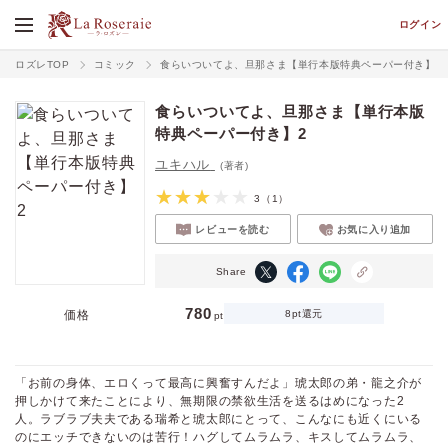
ログイン
ロズレTOP
コミック
食らいついてよ、旦那さま【単行本版特典ペーパー付き】
食らいついてよ、旦那さま【単行本版
特典ペーパー付き】2
ユキハル
(著者)
3
（1）
レビューを読む
お気に入り追加
Share
780
価格
8pt還元
pt
「お前の身体、エロくって最高に興奮すんだよ」琥太郎の弟・龍之介が
押しかけて来たことにより、無期限の禁欲生活を送るはめになった2
人。ラブラブ夫夫である瑞希と琥太郎にとって、こんなにも近くにいる
のにエッチできないのは苦行！ハグしてムラムラ、キスしてムラムラ、