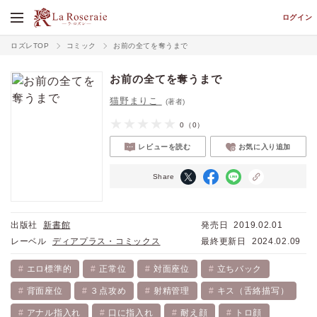
ログイン
ロズレTOP
コミック
お前の全てを奪うまで
お前の全てを奪うまで
猫野まりこ
(著者)
0
（0）
レビューを読む
お気に入り追加
Share
出版社
新書館
発売日
2019.02.01
レーベル
ディアプラス・コミックス
最終更新日
2024.02.09
エロ標準的
正常位
対面座位
立ちバック
背面座位
３点攻め
射精管理
キス（舌絡描写）
アナル指入れ
口に指入れ
耐え顔
トロ顔