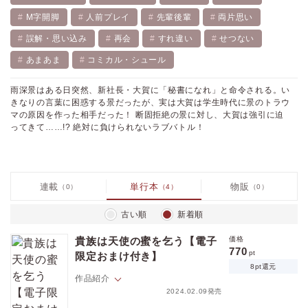
M字開脚
人前プレイ
先輩後輩
両片思い
誤解・思い込み
再会
すれ違い
せつない
あまあま
コミカル・シュール
雨深景はある日突然、新社長・大賀に「秘書になれ」と命令される。い
きなりの言葉に困惑する景だったが、実は大賀は学生時代に景のトラウ
マの原因を作った相手だった！ 断固拒絶の景に対し、大賀は強引に迫
ってきて……!? 絶対に負けられないラブバトル！
連載
単行本
物販
（0）
（4）
（0）
古い順
新着順
貴族は天使の蜜を乞う【電子
価格
770
pt
限定おまけ付き】
8pt還元
作品紹介
2024.02.09発売