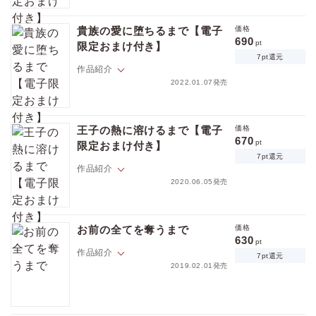
大賀重工の五百蔵和音（いおろい・かずね）は超マゾで誰とでも寝る淫
乱だった。しかし理想のご主人様・アダムと出会い、彼と深い愛で結ば
貴族の愛に堕ちるまで【電子
価格
れる。アダムは英国貴族の令息で、和音と身分も人種も違う上、男性同
690
pt
限定おまけ付き】
士であることが周囲から注目されていた。そんな時、アダムの父に呼ば
7pt還元
れて二人はバカンスを別荘で過ごすことに。そこにはアダムの両親や幼
作品紹介
馴染みたちが和音を待ち受けており……！？ 逆境すらも甘い試練とな
2022.01.07発売
る耽溺デスティニーラブ！ 「貴族の愛に堕ちるまで」続篇・大人気セ
レブ攻シリーズ第四弾！！
大賀重工国際課の五百蔵和音は冷静で有能だが、 私生活では超マゾで淫
乱ビッチだった。ある日、取引先の英国貴族の令息・アダムの日本滞在
王子の熱に溶けるまで【電子
価格
中の世話役に任命される。その陰では彼の性指向の調査を依頼されてい
670
pt
限定おまけ付き】
た。和音はアダムの秘密を暴くことに成功するが、その際に彼を興奮さ
7pt還元
せてしまい……！？ 甘美な痛みと熱い囁きに堕ちるデスティニーラ
作品紹介
ブ！
2020.06.05発売
価格
pt
大賀重工セキュリティ課の新人・佐久間寅彦は初の要人警護に任命され
pt還元
気合いが入るが、相手はアラブのワガママ王子・サイードだった。王子
お前の全てを奪うまで
価格
の無茶振りに翻弄されつつも彼の素顔を知り、惹かれ始める寅彦。しか
630
pt
し、サイードは王位継承争いで命を狙われていて……。「お前の全てを
作品紹介
7pt還元
奪うまで」スピンオフ！ 超セレブなアラブ王子×熱血ボディガード男子
2019.02.01発売
の国境も身分も超えた灼熱の恋!!
ポイントを消費して購入するにはログイン・会員登録が必要です
雨深景はある日突然、新社長・大賀に「秘書になれ」と命令される。い