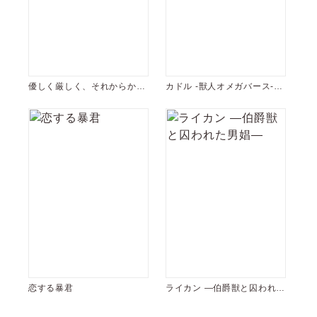
優しく厳しく、それからかわ
カドル ‐獣人オメガバース‐
いい！
【コミックス版】
恋する暴君
ライカン ―伯爵獣と囚われた
男娼―