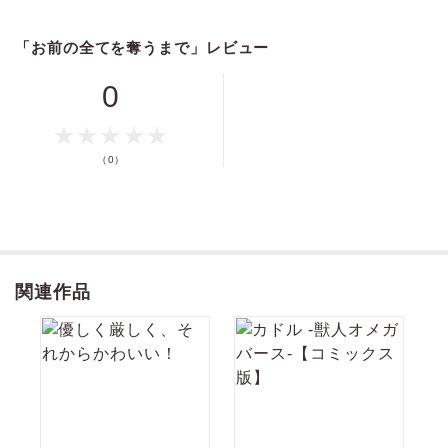
きなりの言葉に困惑する景だったが、実は大賀は学生時代に景のトラウ
ログイン
会員登録
マの原因を作った相手だった！ 断固拒絶の景に対し、大賀は強引に迫っ
「お前の全てを奪うまで」レビュー
てきて……!? 絶対に負けられないラブバトル！
0
キャンセル
（0）
関連作品