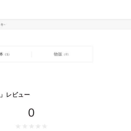
イキ-
本
物販
（1）
（0）
イキ-」レビュー
0
価格
pt
pt還元