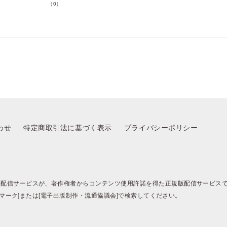
（0）
ポイントを消費して購入するにはログイン・会員登録が必要で
す
ログイン
会員登録
キャンセル
わせ
特定商取引法に基づく表示
プライバシーポリシー
籍配信サービスが、著作権者からコンテンツ使用許諾を得た正規版配信サービス
BJマーク]または[電子出版制作・流通協議会]で検索してください。