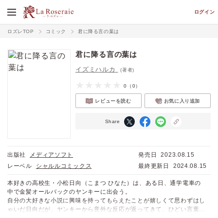
ログイン
ロズレTOP
コミック
君に降る言の葉は
君に降る言の葉は
イズミハルカ
(著者)
0
（0）
レビューを読む
お気に入り追加
Share
出版社
メディアソフト
発売日
2023.08.15
レーベル
シャルルコミックス
最終更新日
2024.08.15
本好きの高校生・小松日向（こまつ ひなた）は、ある日、通学電車の
中で金髪オールバックのヤンキーに出会う。
自分の大好きな小説に興味を持ってもらえたことが嬉しくて思わずはし
ゃいだ日向だが、ヤンキーから意外な反応が返ってきて、ひどい言葉を