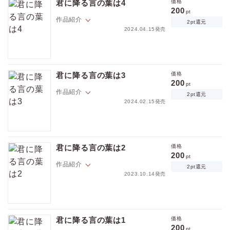
雪人の真意を確かめようとするが……？
君に降る言の葉は4
価格
200
pt
価格
pt
作品紹介
pt還元
2pt還元
2024.04.15発売
居ても立ってもいられず日向のもとへ駆けつけた雪人。雪が積もる中、
日向が通っていた中学校の校庭に忍びこんだふたりは――
君に降る言の葉は3
価格
ポイントを消費して購入するにはログイン・会員登録が必要です
200
pt
作品紹介
2pt還元
2024.02.15発売
ログイン
会員登録
小説執筆のための「恋人ごっこ」で、戸惑いながらも距離を縮めていく
キャンセル
ふたり。しかし日向の前に中学の同級生が偶然現れて――？
君に降る言の葉は2
価格
200
pt
作品紹介
2pt還元
2023.10.14発売
雪人から突然「付き合ってほしい」と言われ混乱する日向。断るつもり
だったが、雪人の様子を見て放っておけなくなり……
君に降る言の葉は1
価格
200
pt