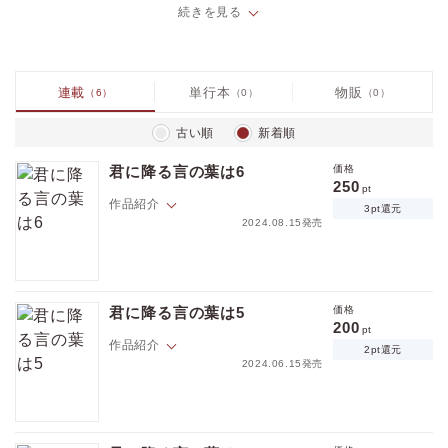
吐いてしまう。
続きを見る
このまま会うこともないだろうと思っていたら、例のヤンキーは入学以
来一度も登校していなかった同じクラスの五十嵐雪人（いがらし ゆき
と）であることがわかり――？
恋を知らないふたりが不器用につむぐ切ない青春ラブストーリー。
連載
単行本
物販
（6）
（0）
（0）
※こちらは、WEB雑誌『Charles Mag』に収録されている作品の単話
古い順
新着順
配信です。重複購入にご注意ください。
（※各巻のページ数は、表紙と奥付を含め片面で数えています）
君に降る言の葉は6
価格
250
pt
作品紹介
3pt還元
2024.08.15発売
雪人が突然姿を消して以来、心の奥に喪失感を抱えていた日向。受験シ
ーズンにふらりと立ち寄った本屋で目にしたものは――。
君に降る言の葉は5
価格
200
pt
作品紹介
2pt還元
2024.06.15発売
夜の校庭での一件から、日向は高熱を出して寝込んでしまう。回復後に