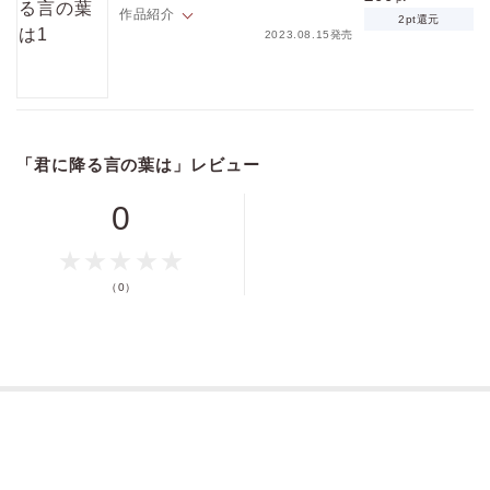
作品紹介
2pt還元
2023.08.15発売
本好きの高校生・小松日向（こまつ ひなた）は、ある日、通学電車の中
で金髪オールバックのヤンキーに出会う。
自分の大好きな小説に興味を持ってもらえたことが嬉しくて思わずはし
「君に降る言の葉は」レビュー
ゃいだ日向だが、ヤンキーから意外な反応が返ってきて、ひどい言葉を
吐いてしまう。
このまま会うこともないだろうと思っていたら、例のヤンキーは入学以
0
来一度も登校していなかった同じクラスの五十嵐雪人（いがらし ゆき
と）であることがわかり――？
恋を知らないふたりが不器用につむぐ切ない青春ラブストーリー。
（0）
※こちらは、WEB雑誌『Charles Mag』に収録されている作品の単話配
信です。重複購入にご注意ください。
（※各巻のページ数は、表紙と奥付を含め片面で数えています）