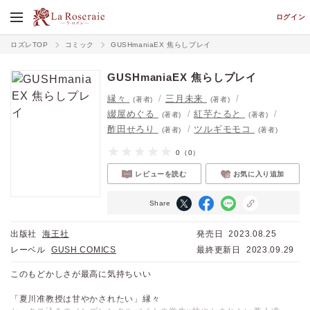
ログイン
ロズレTOP
コミック
GUSHmaniaEX 焦らしプレイ
GUSHmaniaEX 焦らしプレイ
縁々
三月未来
(著者)
(著者)
綴屋めぐる
紅芋たると
(著者)
(著者)
酢田せろり
ツルギモモコ
(著者)
(著者)
0
（0）
レビューを読む
お気に入り追加
Share
出版社
海王社
発売日
2023.08.25
レーベル
GUSH COMICS
最終更新日
2023.09.29
このもどかしさが最高に気持ちいい
「夏川准教授は甘やかされたい」縁々