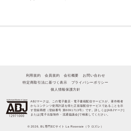
「会社員 藍原想の内緒事」綴屋めぐる
長身細マッチョの爽やかイケメン×女装趣味の隠れ宅コスプレイヤーのフ
ェティッシュラブ
「一夏くんは薫るごちそう」紅芋たると
体臭マニア社長×貧乏フリーターのフェチズムに酔いしれるエロティック
ラブ！
「黒澤くんは様子がおかしい」酢田せろり
猫かぶりの執着イケメン×無邪気な鈍感系男子、幼馴染みDKの執着愛
「職権濫用リアコドリーム」ツルギモモコ
爽やかイケメン社長×人気配信者、推しごとから始まるインフルエンスラ
ブv
利用規約
会員規約
会社概要
お問い合わせ
特定商取引法に基づく表示
プライバシーポリシー
個人情報保護方針
ABJマークは、この電子書店・電子書籍配信サービスが、著作権者
からコンテンツ使用許諾を得た正規版配信サービスであることを示
す登録商標（登録番号 第6091713号）です。詳しくは[ABJマーク]
または[電子出版制作・流通協議会]で検索してください。
© 2026, BL専門ECサイト La Roseraie（ラ ロズレ）