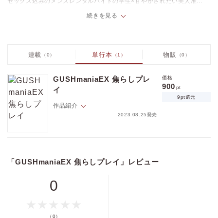
セックス込みのメンズレンタルバイトの学生×甘やかされたい美人准教
授、カラダから始まる優しい恋
続きを見る
「ダメご主人はオオカミくんがぺろり」三月未来
一途な年下オオカミくん×恋にトラウマがあるヤリチン美人、20年ぶり
の再会から始まる押しかけペットのわんダフルラブｖ
連載
単行本
物販
（0）
（1）
（0）
価格
pt
「会社員 藍原想の内緒事」綴屋めぐる
pt還元
長身細マッチョの爽やかイケメン×女装趣味の隠れ宅コスプレイヤーの
GUSHmaniaEX 焦らしプレ
価格
フェティッシュラブ
900
pt
イ
「一夏くんは薫るごちそう」紅芋たると
9pt還元
作品紹介
体臭マニア社長×貧乏フリーターのフェチズムに酔いしれるエロティッ
クラブ！
ポイントを消費して購入するにはログイン・会員登録が必要です
2023.08.25発売
「黒澤くんは様子がおかしい」酢田せろり
このもどかしさが最高に気持ちいい
猫かぶりの執着イケメン×無邪気な鈍感系男子、幼馴染みDKの執着愛
ログイン
会員登録
「夏川准教授は甘やかされたい」縁々
「職権濫用リアコドリーム」ツルギモモコ
「GUSHmaniaEX 焦らしプレイ」レビュー
セックス込みのメンズレンタルバイトの学生×甘やかされたい美人准教
爽やかイケメン社長×人気配信者、推しごとから始まるインフルエンス
授、カラダから始まる優しい恋
ラブv
0
キャンセル
「ダメご主人はオオカミくんがぺろり」三月未来
一途な年下オオカミくん×恋にトラウマがあるヤリチン美人、20年ぶりの
再会から始まる押しかけペットのわんダフルラブｖ
（0）