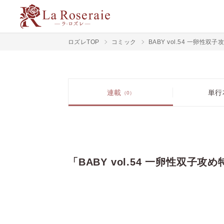
ロズレTOP
コミック
BABY vol.54 一卵性双
連載
単行
（0）
「BABY vol.54 一卵性双子