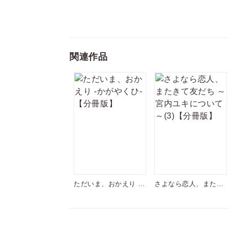
関連作品
ただいま、おかえり -
さよなら恋人、またき
かがやくひ-【分冊版】
て友だち ～宮内ユキに
ついて～(3)【分冊版】