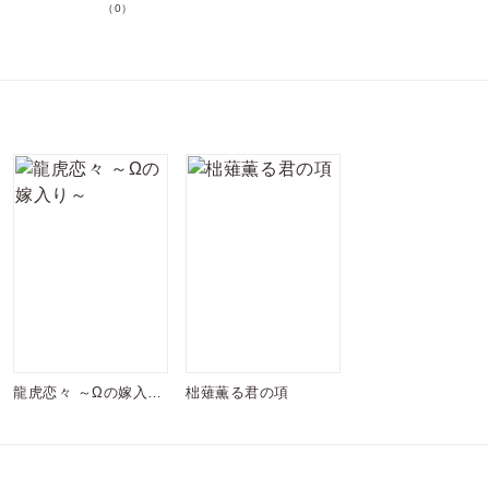
（0）
価格
pt
pt還元
ポイントを消費して購入するにはログイン・会員登録が必要で
す
ログイン
会員登録
龍虎恋々 ～Ωの嫁入り
柮薙薫る君の項
キャンセル
～