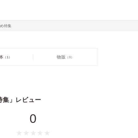
子攻め特集
本
物販
（1）
（0）
攻め特集」レビュー
0