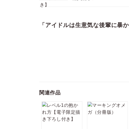
今をときめく人気アイドルのケイ
過去を隠しつつも仕事は順風満帆
して同じグループに加入すること
ケイタを脅すように威圧的な態度
「アイドルは生意気な後輩に暴か
怯えたケイタが「なんでもするから
執着気質な年下新人×黒歴史あり
アイドル同士の不器用シークレッ
※連載時は「バックステージでクー
CONTENTS
「アイドルは生意気な後輩に暴かれる
描き下ろし
（※各巻のページ数は、表紙と奥
関連作品