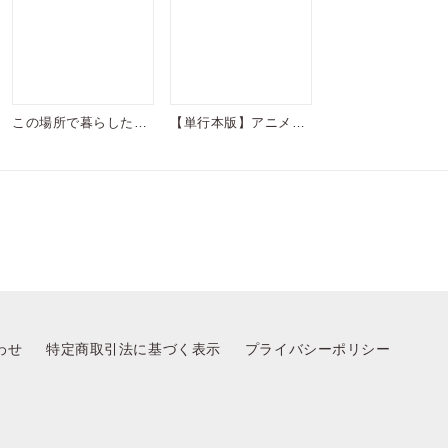
この場所で暮らしたら
【単行本版】アニメ制
【単行本版】
作会社でBLしてます
が、なにか？
わせ
特定商取引法に基づく表示
プライバシーポリシー