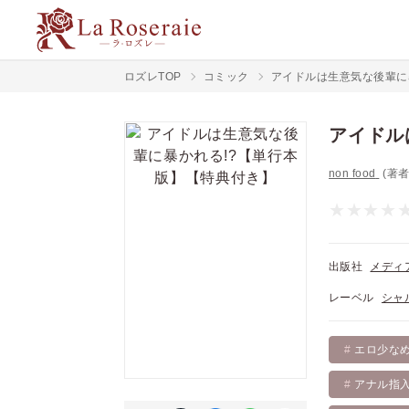
ロズレTOP
コミック
アイドルは生意気な後輩に
アイドル
non food
(著者
出版社
メディ
レーベル
シャ
エロ少な
アナル指