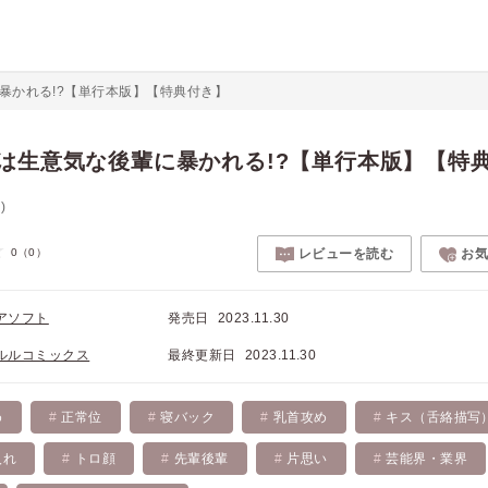
暴かれる!?【単行本版】【特典付き】
は生意気な後輩に暴かれる!?【単行本版】【特
)
0
（0）
レビューを読む
お
アソフト
発売日
2023.11.30
ルルコミックス
最終更新日
2023.11.30
め
正常位
寝バック
乳首攻め
キス（舌絡描写
入れ
トロ顔
先輩後輩
片思い
芸能界・業界