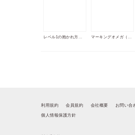
レベル1の抱かれ方
マーキングオメガ（分
【電子限定描き下ろし
冊版）
付き】
利用規約
会員規約
会社概要
お問い合
個人情報保護方針