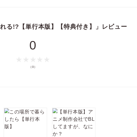
タには、誰にも言えない黒歴史があった。
！…と思っていた矢先、高校の後輩であるソウマが期待の新人と
に！
をとるソウマ。
れる!?【単行本版】【特典付き】」レビュー
ポイントを消費して購入するにはログイン・会員登録が必要で
学生時代のことは黙っていてくれ」と頼むと……!?
す
0
の人気アイドル
ト・ラブ！
ログイン
会員登録
ルな年下アイドルに迫られています！」1-6話として配信。
（0）
!?」第1-6話
キャンセル
付を含め片面で数えています）