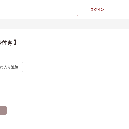
ログイン
典付き】
気に入り追加
）