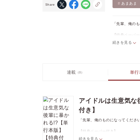
あまあま
Share
「先輩、俺のも
【特典ペーパー
〈あらすじ〉
続きを見る
今をときめく人
過去を隠しつつ
グループに加入
ケイタを脅すよ
連載
単行
（0）
怯えたケイタが
執着気質な年下
アイドル同士の
アイドルは生意気な
※連載時は「バ
付き】
CONTENTS
「アイドルは生
「先輩、俺のものになってくださ
描き下ろし
【特典ペーパー付き】
（※各巻のペー
〈あらすじ〉
続きを見る