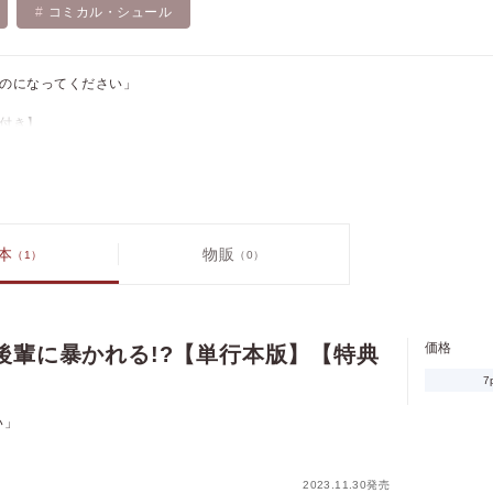
コミカル・シュール
のになってください」
付き】
気アイドルのケイタには、誰にも言えない黒歴史があった。
も仕事は順風満帆！…と思っていた矢先、高校の後輩であるソウマが期待の新
することに！
うに威圧的な態度をとるソウマ。
本
物販
（1）
（0）
「なんでもするから学生時代のことは黙っていてくれ」と頼むと……!?
新人×黒歴史ありの人気アイドル
不器用シークレット・ラブ！
価格
後輩に暴かれる!?【単行本版】【特典
ックステージでクールな年下アイドルに迫られています！」1-6話として配信。
7
意気な後輩に暴かれる!?」第1-6話
い」
価格
pt
pt還元
ジ数は、表紙と奥付を含め片面で数えています）
2023.11.30発売