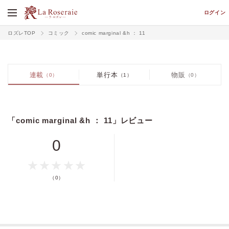
ログイン
ロズレTOP
コミック
comic marginal &h ： 11
連載
単行本
物販
（0）
（1）
（0）
「comic marginal &h ： 11」レビュー
0
価格
pt
（0）
pt還元