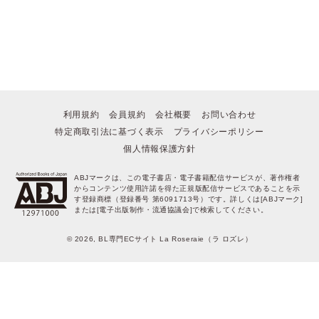
ポイントを消費して購入するにはログイン・会員登録が必要です
ログイン
会員登録
キャンセル
利用規約
会員規約
会社概要
お問い合わせ
特定商取引法に基づく表示
プライバシーポリシー
個人情報保護方針
ABJマークは、この電子書店・電子書籍配信サービスが、著作権者
からコンテンツ使用許諾を得た正規版配信サービスであることを示
す登録商標（登録番号 第6091713号）です。詳しくは[ABJマーク]
または[電子出版制作・流通協議会]で検索してください。
© 2026, BL専門ECサイト La Roseraie（ラ ロズレ）