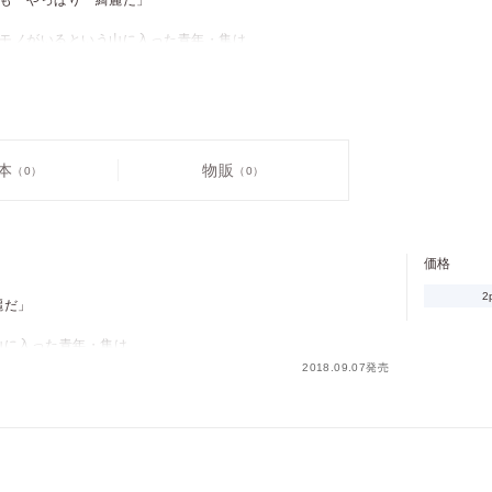
も やっぱり 綺麗だ」
モノがいるという山に入った青年・隼は、
は思えない美しい男に出会う。
舐め、介抱してくれるが、
腹に足は狼、髪は毒蛇の姿。
ケモノらしいが…？
本
物販
（0）
（0）
と、
に惹かれる青年の絆を、
たデビュー作!!
価格
2
麗だ」
山に入った青年・隼は、
男"に出会う。
2018.09.07発売
価格
pt
くれるが、
pt還元
毒蛇の姿。
？