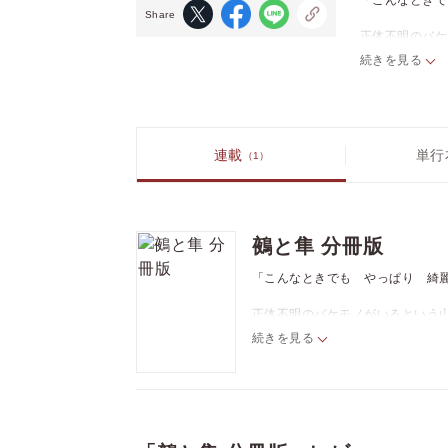
「こんなときで
Share
正体不明のバケ
この世のものと
続きを見る
男は隼の怪我を
美しい顔とは裏
どうやら噂のバ
連載
単行
（1）
孤独な妖怪・鵺
戸惑いつつも鵺
深く静かに描い
鵺と隼 分冊版
「こんなときでも やっぱり 綺
正体不明のバケモノがいるという
この世のものとは思えない美しい"
続きを見る
"男"は隼の怪我を舐め、介抱して
美しい顔とは裏腹に足は狼、髪は
どうやら噂のバケモノらしいが…
孤独な妖怪・鵺と、