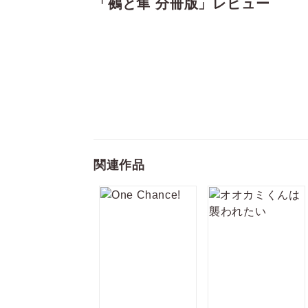
「鵺と隼 分冊版」レビュー
戸惑いつつも鵺に惹かれる青年の
深く静かに描いたデビュー作!!
関連作品