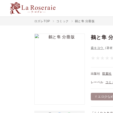
ロズレTOP
コミック
鵺と隼 分冊版
鵺と隼 
森キヨウ
(著者
出版社
双葉社
レーベル
コミ
エロ少な