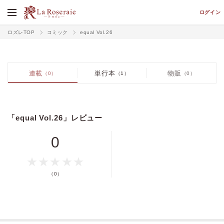
ログイン
ロズレTOP
コミック
equal Vol.26
連載
単行本
物販
（0）
（1）
（0）
「equal Vol.26」レビュー
0
価格
pt
（0）
pt還元