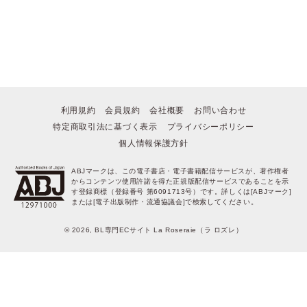
ポイントを消費して購入するにはログイン・会員登録が必要です
ログイン
会員登録
キャンセル
利用規約
会員規約
会社概要
お問い合わせ
特定商取引法に基づく表示
プライバシーポリシー
個人情報保護方針
ABJマークは、この電子書店・電子書籍配信サービスが、著作権者
からコンテンツ使用許諾を得た正規版配信サービスであることを示
す登録商標（登録番号 第6091713号）です。詳しくは[ABJマーク]
または[電子出版制作・流通協議会]で検索してください。
© 2026, BL専門ECサイト La Roseraie（ラ ロズレ）