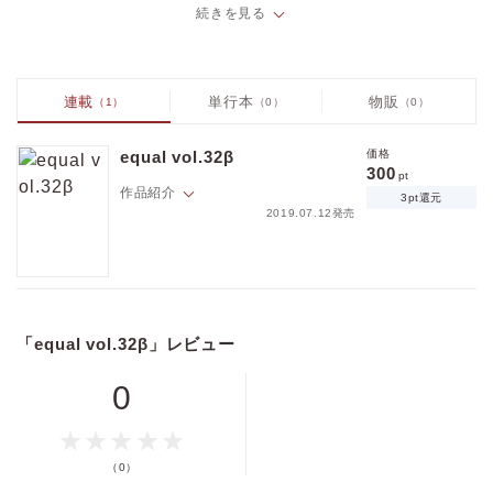
続きを見る
麦生まいこ「きみは夜に嘘を吐く」vol.2
しおからにがい「偲る想いが牙をむく」vol.2
今井ゆうみ「ばらの棘」vol.3
夏野はるお「ヘタレ魔王とツンデレ勇者」vol.2
連載
単行本
物販
（1）
（0）
（0）
価格
pt
pt還元
equal vol.32β
価格
300
pt
作品紹介
3pt還元
2019.07.12発売
ポイントを消費して購入するにはログイン・会員登録が必要です
Hでキュート、限界しらずにハマっちゃうBLはスマホの中にある。
新進気鋭の作家が描くいろとりどりの恋物語。
ログイン
会員登録
「equal vol.32β」レビュー
☆ラインナップ☆
麦生まいこ「きみは夜に嘘を吐く」vol.2
0
キャンセル
しおからにがい「偲る想いが牙をむく」vol.2
今井ゆうみ「ばらの棘」vol.3
夏野はるお「ヘタレ魔王とツンデレ勇者」vol.2
（0）