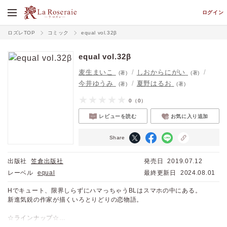
ログイン
ロズレTOP
コミック
equal vol.32β
equal vol.32β
麦生まいこ
しおからにがい
(著)
(著)
今井ゆうみ
夏野はるお
(著)
(著)
0
（0）
レビューを読む
お気に入り追加
Share
出版社
笠倉出版社
発売日
2019.07.12
レーベル
equal
最終更新日
2024.08.01
Hでキュート、限界しらずにハマっちゃうBLはスマホの中にある。
新進気鋭の作家が描くいろとりどりの恋物語。
☆ラインナップ☆