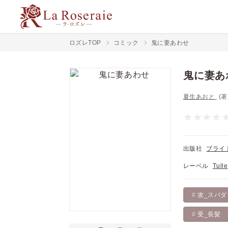
ロズレTOP
コミック
鬼に妻あわせ
鬼に妻あ
夏生あおと
(著
出版社
ブライ
レーベル
Tulle
攻_スパダ
受_長髪