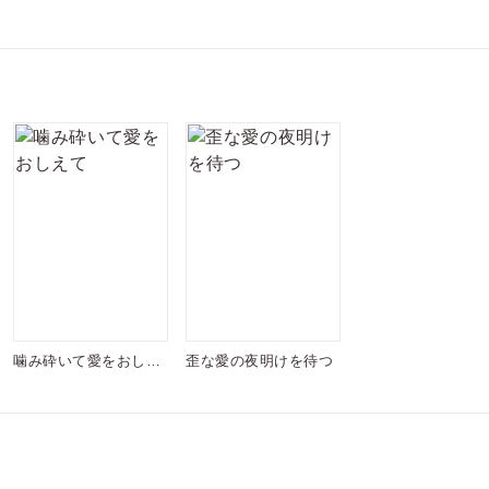
噛み砕いて愛をおしえ
歪な愛の夜明けを待つ
て