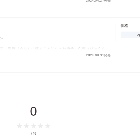
2024.04.27発売
ものは多いが、白藍は幼い頃から逞しい温羅に想いを寄せてい
る秘術を受けた白藍は、温羅に「夫婦になりたい」と迫り…。
ログイン
会員登録
しずつ気持ちを紡いでいく歳の差結婚譚。
価格
6」に収録されています。重複購入にご注意ください。
2
た。
キャンセル
城主・温羅（うら）に嫁ぐことになった神子・白藍（びゃくら
2024.08.31発売
ものは多いが、白藍は幼い頃から逞しい温羅に想いを寄せてい
る秘術を受けた白藍は、温羅に「夫婦になりたい」と迫り…。
しずつ気持ちを紡いでいく歳の差結婚譚。
0」に収録されています。重複購入にご注意ください。
0
（0）