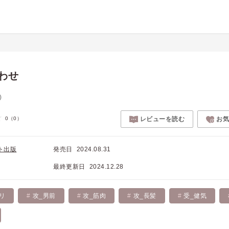
わせ
)
0
（0）
レビューを読む
お
ト出版
発売日
2024.08.31
最終更新日
2024.12.28
リ
攻_男前
攻_筋肉
攻_長髪
受_健気