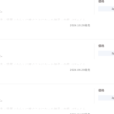
価格
4」に収録されています。重複購入にご注意ください。
2
た。
城主・温羅（うら）に嫁ぐことになった神子・白藍（びゃくら
2024.10.26発売
ものは多いが、白藍は幼い頃から逞しい温羅に想いを寄せてい
る秘術を受けた白藍は、温羅に「夫婦になりたい」と迫り…。
しずつ気持ちを紡いでいく歳の差結婚譚。
価格
2」に収録されています。重複購入にご注意ください。
2
た。
城主・温羅（うら）に嫁ぐことになった神子・白藍（びゃくら
価格
pt
2024.06.29発売
ものは多いが、白藍は幼い頃から逞しい温羅に想いを寄せてい
pt還元
る秘術を受けた白藍は、温羅に「夫婦になりたい」と迫り…。
しずつ気持ちを紡いでいく歳の差結婚譚。
価格
8」に収録されています。重複購入にご注意ください。
2
た。
ポイントを消費して購入するにはログイン・会員登録が必要で
城主・温羅（うら）に嫁ぐことになった神子・白藍（びゃくら
す