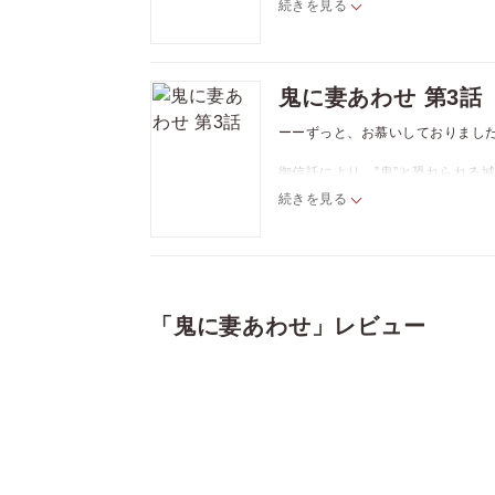
続きを見る
大陸から渡ってきた大男を恐れる
た。
意を決し、男でも孕むことができ
火照る体を持て余しながらも、少
鬼に妻あわせ 第3話
※この作品は「Tulle vol.3
ーーずっと、お慕いしておりまし
御信託により、”鬼”と恐れられる
ん）。
続きを見る
大陸から渡ってきた大男を恐れる
た。
意を決し、男でも孕むことができ
火照る体を持て余しながらも、少
※この作品は「Tulle vol.4
「鬼に妻あわせ」レビュー