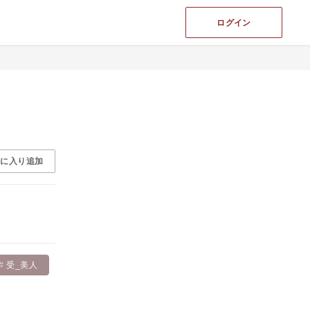
ログイン
気に入り追加
受_美人