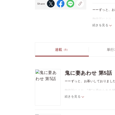
Share
ーーずっと、お
御信託により、
大陸から渡って
続きを見る
意を決し、男で
火照る体を持て
※この作品は「T
連載
単行
（5）
鬼に妻あわせ 第5話
ーーずっと、お慕いしておりまし
御信託により、”鬼”と恐れられる
ん）。
続きを見る
大陸から渡ってきた大男を恐れる
た。
意を決し、男でも孕むことができ
火照る体を持て余しながらも、少