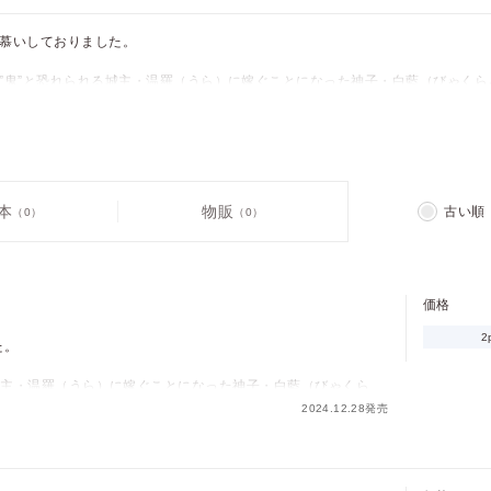
慕いしておりました。
”鬼”と恐れられる城主・温羅（うら）に嫁ぐことになった神子・白藍（びゃくら
きた大男を恐れるものは多いが、白藍は幼い頃から逞しい温羅に想いを寄せて
も孕むことができる秘術を受けた白藍は、温羅に「夫婦になりたい」と迫り…
余しながらも、少しずつ気持ちを紡いでいく歳の差結婚譚。
ulle vol.36」に収録されています。重複購入にご注意ください。
本
物販
古い順
（0）
（0）
価格
2
た。
城主・温羅（うら）に嫁ぐことになった神子・白藍（びゃくら
2024.12.28発売
ものは多いが、白藍は幼い頃から逞しい温羅に想いを寄せてい
る秘術を受けた白藍は、温羅に「夫婦になりたい」と迫り…。
しずつ気持ちを紡いでいく歳の差結婚譚。