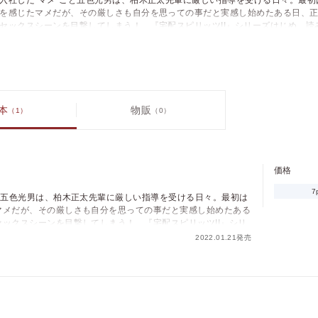
入社した“マメ”こと五色光男は、柏木正太先輩に厳しい指導を受ける日々。最初
を感じたマメだが、その厳しさも自分を思っての事だと実感し始めたある日、
セックスシーンを目撃してしまう！ 『宅配スピリッツ!!』シリーズはじめ、読
ハードでハートウォームな作品集！！
本
物販
（1）
（0）
価格
pt
pt還元
価格
7
と五色光男は、柏木正太先輩に厳しい指導を受ける日々。最初は
マメだが、その厳しさも自分を思っての事だと実感し始めたある
ックスシーンを目撃してしまう！ 『宅配スピリッツ!!』シリ
ポイントを消費して購入するにはログイン・会員登録が必要で
録した、ハードでハートウォームな作品集！！
2022.01.21発売
す
ログイン
会員登録