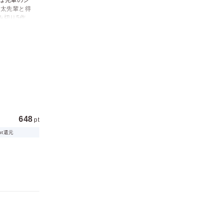
は先輩のシ
正太先輩と得
み切り5作
648
pt
pt還元