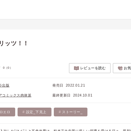
リッツ！！
0
（0）
レビューを読む
お
ラ出版
発売日
2022.01.21
アコミックス肉体派
最終更新日
2024.10.01
ロエロ
設定_下克上
ストーリー_