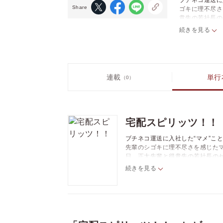
ブチネコ運送に
Share
ゴキに理不尽さ
意先の若社長の
品を収録した、
続きを見る
連載
単行
（0）
宅配スピリッツ！！
ブチネコ運送に入社した“マメ”こ
先輩のシゴキに理不尽さを感じた
日、正太先輩と得意先の若社長のセ
ーズはじめ、読み切り5作品を収
続きを見る