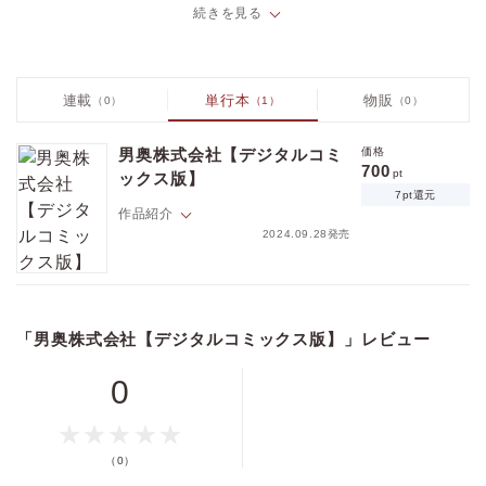
も収録★
続きを見る
連載
単行本
物販
（0）
（1）
（0）
価格
pt
pt還元
男奥株式会社【デジタルコミ
価格
700
pt
ックス版】
7pt還元
作品紹介
2024.09.28発売
ポイントを消費して購入するにはログイン・会員登録が必要です
大企業「徳山株式会社」に中途採用された万代。そこに集められていた
のは、若く美しく逞しく性豪で絶倫のドエロ攻ばかり。そんな自分たち
ログイン
会員登録
を前に、超美人の徳山社長から直々に告げられた最重要業務、それは
「男奥株式会社【デジタルコミックス版】」レビュー
「私をハラませる事」だった…!! 描き下ろし「スマイルは独占販売」も
収録★
0
キャンセル
（0）