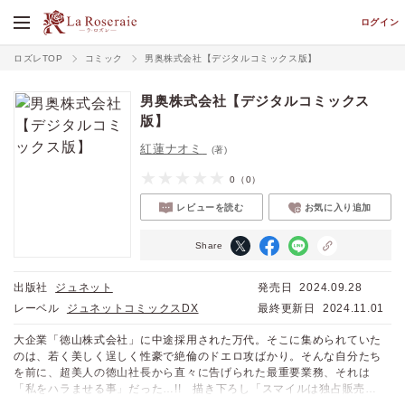
ログイン
ロズレTOP
コミック
男奥株式会社【デジタルコミックス版】
男奥株式会社【デジタルコミックス
版】
紅蓮ナオミ
(著)
0
（0）
レビューを読む
お気に入り追加
Share
出版社
ジュネット
発売日
2024.09.28
レーベル
ジュネットコミックスDX
最終更新日
2024.11.01
大企業「徳山株式会社」に中途採用された万代。そこに集められていた
のは、若く美しく逞しく性豪で絶倫のドエロ攻ばかり。そんな自分たち
を前に、超美人の徳山社長から直々に告げられた最重要業務、それは
「私をハラませる事」だった…!! 描き下ろし「スマイルは独占販売」