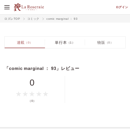
ログイン
ロズレTOP
コミック
comic marginal ： 93
連載
単行本
物販
（0）
（1）
（0）
「comic marginal ： 93」レビュー
0
価格
pt
（0）
pt還元