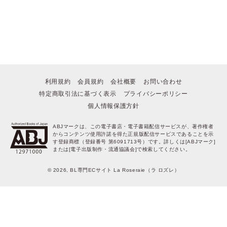
ポイントを消費して購入するにはログイン・会員登録が必要です
ログイン
会員登録
キャンセル
利用規約
会員規約
会社概要
お問い合わせ
特定商取引法に基づく表示
プライバシーポリシー
個人情報保護方針
ABJマークは、この電子書店・電子書籍配信サービスが、著作権者
からコンテンツ使用許諾を得た正規版配信サービスであることを示
す登録商標（登録番号 第6091713号）です。詳しくは[ABJマーク]
または[電子出版制作・流通協議会]で検索してください。
© 2026, BL専門ECサイト La Roseraie（ラ ロズレ）