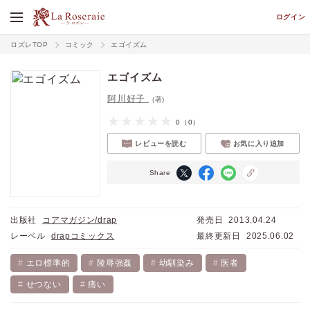
ログイン
ロズレTOP
コミック
エゴイズム
エゴイズム
阿川好子
(著)
0
（0）
レビューを読む
お気に入り追加
Share
出版社
コアマガジン/drap
発売日
2013.04.24
レーベル
drapコミックス
最終更新日
2025.06.02
エロ標準的
陵辱強姦
幼馴染み
医者
せつない
痛い