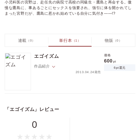
小児科医の宮野は、赴任先の病院で高校の同級生・鷹島と再会する。傲
慢な鷹島に、事あるごとにセックスを強要され、強引に体を開かれてし
まった宮野だが、鷹島に惹かれ始めている自分に気付き――!?
連載
単行本
物販
（0）
（1）
（0）
エゴイズム
価格
600
pt
作品紹介
6pt還元
2013.04.24発売
小児科医の宮野は、赴任先の病院で高校の同級生・鷹島と再会する。傲
慢な鷹島に、事あるごとにセックスを強要され、強引に体を開かれてし
まった宮野だが、鷹島に惹かれ始めている自分に気付き――!?
「エゴイズム」レビュー
0
価格
pt