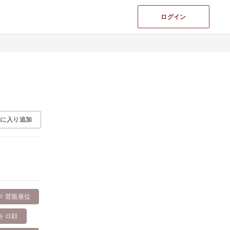
ログイン
気に入り追加
背面座位
トロ顔