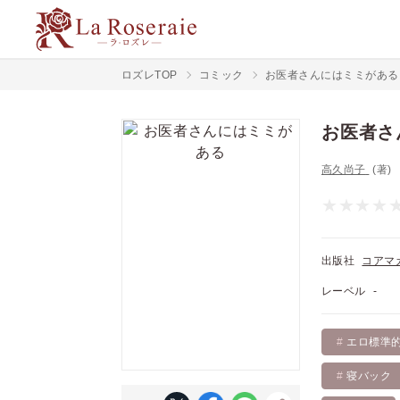
ロズレTOP
コミック
お医者さんにはミミがある
お医者さ
高久尚子
(著)
出版社
コアマガ
レーベル
-
エロ標準
寝バック