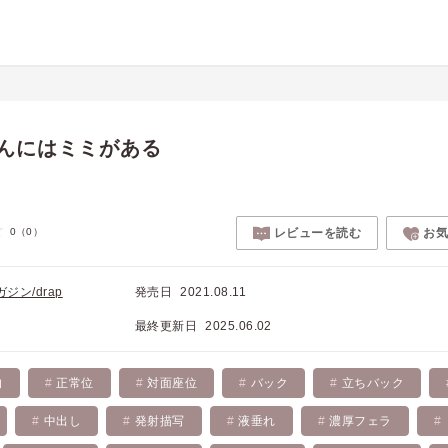
んにはミミがある
0
（0）
レビューを読む
お
ジン/drap
発売日
2021.08.11
最終更新日
2025.06.02
的
正常位
対面座位
バック
立ちバック
中出し
発射描写
液垂れ
濃厚フェラ