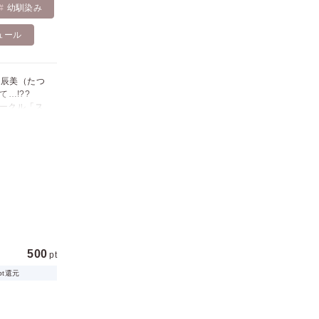
幼馴染み
ュール
の辰美（たつ
て…!??
ークル「ス
drap」
収録）と同
500
pt
pt還元