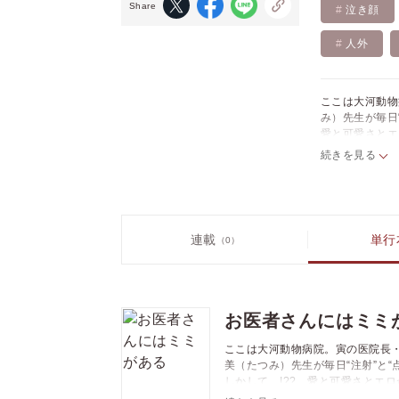
Share
泣き顔
人外
ここは大河動物
み）先生が毎日
愛と可愛さとエ
ロウ」より20
続きを見る
2010年10
じ内容です。購
連載
単行
（0）
お医者さんにはミミ
ここは大河動物病院。寅の医院長
美（たつみ）先生が毎日“注射”と“
しかして…!?? 愛と可愛さとエ
そ！ ※本書はサークル「スロウ」