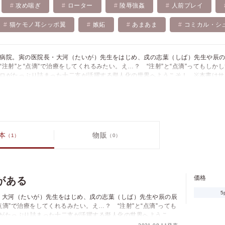
攻め喘ぎ
ローター
陵辱強姦
人前プレイ
猫ケモノ耳シッポ翼
嫉妬
あまあま
コミカル・シ
病院。寅の医院長・大河（たいが）先生をはじめ、戌の志葉（しば）先生や辰
“注射”と“点滴”で治療をしてくれるみたい。え…？ “注射”と“点滴”ってもしかし
ロがたっぷり詰まった十二支が活躍する擬人化の世界へようこそ！ ※本書はサ
15年冬コミにて刊行された同人誌「商業誌掲載作品再録集 擬人化アワー」（雑誌「
月号～2014年6月号に不定期掲載された「尚子先生の擬人化アワー」+描き下ろしを
入の際はご注意ください。
本
物販
（1）
（0）
価格
がある
5
・大河（たいが）先生をはじめ、戌の志葉（しば）先生や辰の辰
価格
pt
点滴”で治療をしてくれるみたい。え…？ “注射”と“点滴”っても
ロがたっぷり詰まった十二支が活躍する擬人化の世界へようこ
pt還元
より2015年冬コミにて刊行された同人誌「商業誌掲載作品再