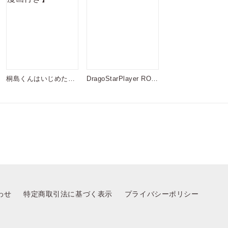
桐島くんはいじめたい
DragoStarPlayer ROM
【電子限定漫画付き】
EO
わせ
特定商取引法に基づく表示
プライバシーポリシー