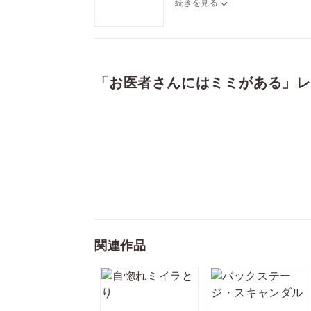
続きを見る
録集 擬人化アワー」（雑誌「dra
生の擬人化アワー」+描き下ろし
「お医者さんにはミミがある」
関連作品