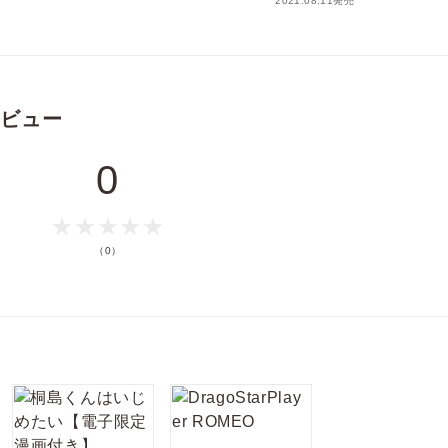
2021.08.11発売
p」2010年10月号～2014年6月号に不定期掲載された「尚子先
を収録）と同じ内容です。購入の際はご注意ください。
ポイントを消費して購入するにはログイン・会員登録が必要で
レビュー
す
0
ログイン
会員登録
（0）
キャンセル