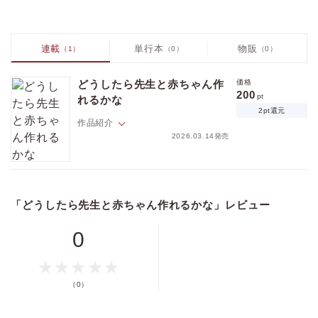
連載
単行本
物販
（1）
（0）
（0）
価格
pt
pt還元
どうしたら先生と赤ちゃん作
価格
200
pt
れるかな
2pt還元
作品紹介
2026.03.14発売
ポイントを消費して購入するにはログイン・会員登録が必要です
Ωの七海は、獣医の千隼（α）にほのかな好意を抱いていた。
ある日、生まれたばかりの子猫を見て、
「俺も先生の赤ちゃんほしい」と思わずつぶやいてしまう。
ログイン
会員登録
「どうしたら先生と赤ちゃん作れるかな」レビュー
だが、千隼からは意外な反応が返ってきて…!?
0
キャンセル
（0）