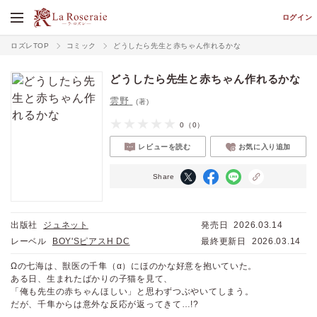
ログイン
ロズレTOP
コミック
どうしたら先生と赤ちゃん作れるかな
どうしたら先生と赤ちゃん作れるかな
雲野
(著)
0
（0）
レビューを読む
お気に入り追加
Share
出版社
ジュネット
発売日
2026.03.14
レーベル
BOY'SピアスH DC
最終更新日
2026.03.14
Ωの七海は、獣医の千隼（α）にほのかな好意を抱いていた。
ある日、生まれたばかりの子猫を見て、
「俺も先生の赤ちゃんほしい」と思わずつぶやいてしまう。
だが、千隼からは意外な反応が返ってきて…!?