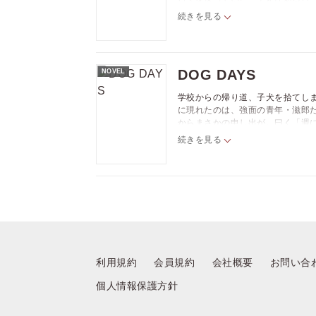
彼に憧れを抱くが、後日彼が宿泊客
続きを見る
内、その仕事に対するひたむきさや
DOG DAYS
NOVEL
学校からの帰り道、子犬を拾てし
に現れたのは、強面の青年・滋郎だ
からまさかの申し出が。曰く「週
る」と。不思議な交換条件に戸惑
続きを見る
キュートなワンコたちが繋ぐ、組
利用規約
会員規約
会社概要
お問い合
個人情報保護方針