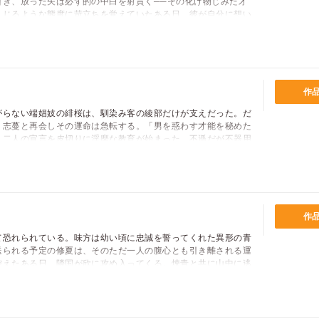
引き、放った矢は必ず的の中白を射貫く──その化け物じみた才
んじるような態度に苛立ちを覚えていたある日、彼が自分に想い
しながらも、ほの暗い優越感を抑えきれない新。だがあることで
半ば脅迫されるように身体の関係を強いられるようになり…!?
作
がらない端娼妓の緋桜は、馴染み客の綾部だけが支えだった。だ
、志蔓と再会しその運命は急転する。「男を惑わす才能を秘めた
」二人の宣言を皮切りに淫靡な教育が始まった。不遜だが不器用
中に強引な男の顔を覗かせ始めた綾部――夜ごと甘い責め苦に翻
開花するにつれ彼らへの秘めた想いも目覚めていき？
作
て恐れられている。味方は幼い頃に忠誠を誓ってくれた異形の青
送られる予定の修夏は、そのただ一人の腹心とも引き離される運
控えたある日、隣国が欣に攻め入ってくる。煉青と共に山中に逃
? 治療法は「他人の精液を体に取り込むこと」のみ。――と煉
任せるが、行為の最中の煉青の目は歪んだ熱を帯びて…？