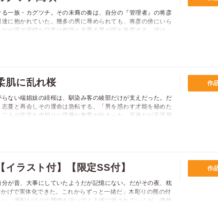
ける一族・カグツチ。その末裔の奏は、自分の『管理者』の将彦
男達に抱かれていた。幾多の男に辱められても、将彦の傍にいら
。だが歪で平穏な日常は都築と名乗る男が現れ急変する。彼は
に近づいてきて…? 不穏なものを感じながらも、都築への興味
まらず戸惑う奏。だが、それに気づいた将彦が激しく怒り!?
柔肌に乱れ桜
作
がらない端娼妓の緋桜は、馴染み客の綾部だけが支えだった。だ
、志蔓と再会しその運命は急転する。「男を惑わす才能を秘めた
」二人の宣言を皮切りに淫靡な教育が始まった。不遜だが不器用
中に強引な男の顔を覗かせ始めた綾部――夜ごと甘い責め苦に翻
開花するにつれ彼らへの秘めた想いも目覚めていき？
【イラスト付】【限定SS付】
作
自分が昔、大事にしていたようだが記憶にない。だがその夜、枕
おかげで実体化できた。これからずっと一緒だ」木彫りの熊の付
しい。過剰なほどの愛情を注いでくる彼に絆されていくが、偶然
クマちゃん」にも気に入られ大騒ぎ！ 天然イケメン熊五郎と、