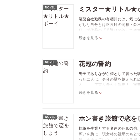
ミスター★リトル★
NOVEL
製薬会社勤務の有栖川には、気にな
がちな自分とは正反対の同様・鈴
日、試作品の『若返りの薬』で鈴
屋に匿うことにしたものの、件の
続きを見る
て!? 鈴木自身では処理しきれな
花冠の誓約
NOVEL
男子でありながら姫として育った
った二人は、身分の壁を越えられ
る。――王宮を脅かす謀反人。冤
が、激昂した耿惺に体を奪われて!
続きを見る
生きていた璃炎は再会した耿惺に
ホン書き旅館で恋を
NOVEL
執筆を生業とする者達のための宿
願いを胸に、現女将の祖母のもと
日々を送っていた。そんなある日