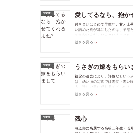
愛してるなら、抱か
NOVEL
付き合いはじめて早数年。甘え上
い詰めた樹が耳にしたのは、予想
できないんだ」なんということだ
る言葉もない。だが、愛する恋人
続きを見る
べた颯太に強引に組み敷かれちゃっ
うさぎの嫁をもらい
NOVEL
祖父の遺言により、許嫁だという
は、幼い頃の写真では黒髪・黒い
う、逞しい男に成り果てていた！
諾する大河。顔に似合わずもふも
続きを見る
容力がありHもすごい。甘すぎる同
残心
NOVEL
弓道部に所属する高校二年生・若