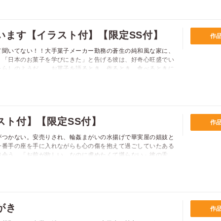
される賑やか&ほのぼの同居ライフ★【限定SS付】フェア用に
います【イラスト付】【限定SS付】
作
て聞いてない！！大手菓子メーカー勤務の蒼生の純和風な家に、
。「日本のお菓子を学びにきた」と告げる彼は、好奇心旺盛でい
たらしのようだ…。お菓子を語るとき、作るとき、食べるときに
じわりじわりと蒼生を虜にしていってーー住む世界の違いは理解
ハグやキスに蒼生の心は揺れ…？ 【限定SS付】電子版でしか
スト付】【限定SS付】
作
がつかない。安売りされ、輪姦まがいの水揚げで華実屋の娼妓と
一番手の座を手に入れながらも心の傷を抱えて過ごしていたある
出会う。「お前が欲しい。なのに虐めたくて堪らない」彼の舌
で。狂おしいほどの快楽で喘ぎ泣かされるが、溢れるほどの愛情
に？ずっとこの人といたい。そう思い始めた矢先、ある事件が起
がき
作