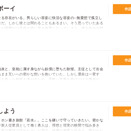
ボーイ
作
る存在がいる。男らしい容姿に快活な容姿の--無愛想で孤立し
木だ。しかし彼とは関わることもあるまい。そう思っていたある
木が昼間だけ子供の姿に戻る体質になってしまう。彼を自分の部
薬には「毎晩大人に戻った時に性欲が増進する」副作用があっ
いその欲望の解消の手伝いをするはめになった有栖川だが…？
作
璃炎と、皇統に属す身ながら奴僕に堕ちた耿惺。主従として出会
ぬまま互いへの密かな想いを抱いていた。しかし運命は一変す
罪を負った耿惺を逃がすため、手酷い言葉を投げつける璃炎だ
? 「必ず戻る」そう残して去った耿惺を思い1年。人形のように
窮地を救われる。だが、二人の立場は逆転していて…?
しよう
作
、ホン書き旅館『若水』。ここを継いで守っていきたい。密かな
で新人従業員として働く勇人は、理想と現実の狭間で悩み多き
、客の要請で訪れたテレビ局で、俳優の相馬と出会う。華やかな