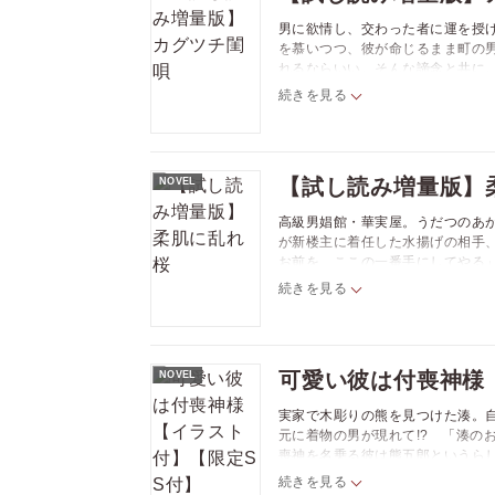
男に欲情し、交わった者に運を授
を慕いつつ、彼が命じるまま町の
れるならいい。そんな諦念と共に
「この町に人を探しにきた」と強引
続きを見る
と――例のない強烈な体の疼きが止
【試し読み増量版】
NOVEL
高級男娼館・華実屋。うだつのあ
が新楼主に着任した水揚げの相手
お前を、ここの一番手にしてやる
な温かさを秘めた志蔓。優しさの
続きを見る
弄される緋桜だが、身体が淫らに
可愛い彼は付喪神様
NOVEL
実家で木彫りの熊を見つけた湊。
元に着物の男が現れて!? 「湊の
喪神を名乗る彼は熊五郎というら
手に入れたテディベアの付喪神「
続きを見る