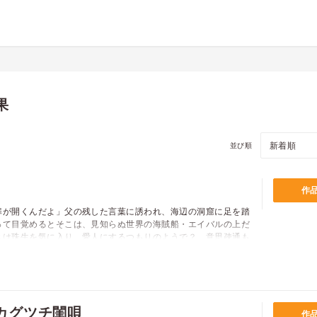
果
並び順
作
扉が開くんだよ」父の残した言葉に誘われ、海辺の洞窟に足を踏
って目覚めるとそこは、見知らぬ世界の海賊船・エイバルの上だ
スは珠生を気に入り、愛人にするつもりのようで？ 意思疎通も
引な溺愛行為に振り回される珠生だが、エイバルの船員たちをめ
の覇王と現代の大学生が織りなす、海上の激甘ロマンス登場！
カグツチ閨唄
作