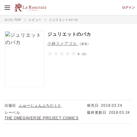
ログイン
ロズレTOP
レビュー
ジュリエットのバカ
ジュリエットのバカ
小林スメアゴル
(著者)
0
（0）
出版社
ふゅーじょんぷろだくと
発売日
2018.03.24
レーベル
最終更新日
2018.03.24
価格
pt
THE OMEGAVERSE PROJECT COMICS
pt還元