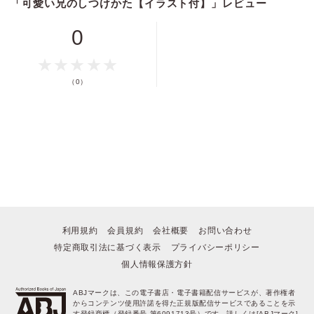
「可愛い兄のしつけかた【イラスト付】」レビュー
0
ポイントを消費して購入するにはログイン・会員登録が必要です
ログイン
会員登録
（0）
キャンセル
利用規約
会員規約
会社概要
お問い合わせ
特定商取引法に基づく表示
プライバシーポリシー
個人情報保護方針
ABJマークは、この電子書店・電子書籍配信サービスが、著作権者
からコンテンツ使用許諾を得た正規版配信サービスであることを示
す登録商標（登録番号 第6091713号）です。詳しくは[ABJマーク]