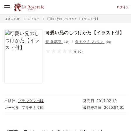
ログイン
ロズレTOP
レビュー
可愛い兄のしつけかた【イラスト付】
可愛い兄のしつけかた【イラスト付】
渡海奈穂
タカツキノボル
(著)
(画)
0
（0）
出版社
プランタン出版
発売日
2017.02.10
レーベル
プラチナ文庫
最終更新日
2025.04.01
価格
pt
pt還元