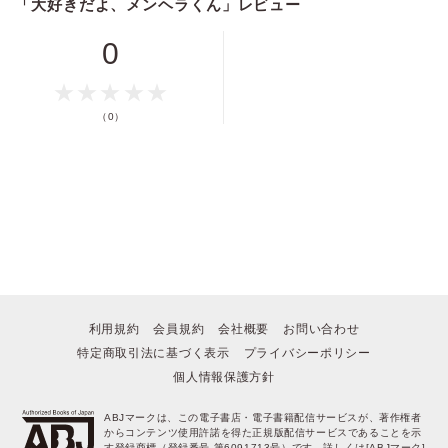
「大好きだよ、メンヘラくん」レビュー
0
ポイントを消費して購入するにはログイン・会員登録が必要です
ログイン
会員登録
（0）
キャンセル
利用規約
会員規約
会社概要
お問い合わせ
特定商取引法に基づく表示
プライバシーポリシー
個人情報保護方針
ABJマークは、この電子書店・電子書籍配信サービスが、著作権者
からコンテンツ使用許諾を得た正規版配信サービスであることを示
す登録商標（登録番号 第6091713号）です。詳しくは[ABJマーク]