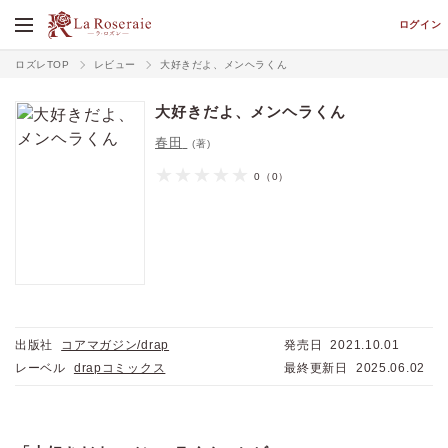
ログイン
ロズレTOP
レビュー
大好きだよ、メンヘラくん
大好きだよ、メンヘラくん
春田
(著)
0
（0）
出版社
コアマガジン/drap
発売日
2021.10.01
レーベル
drapコミックス
最終更新日
2025.06.02
価格
pt
pt還元