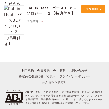
『お前のことが好き』――。ごく平凡な高校生・間山は、後ろの席から
回ってきたプリントに告白文が書かれていて衝撃を受ける。まさかの送
ポイントを消費して購入するにはログイン・会員登録が必要です
Fall in Heat バースBLアン
作品詳細へ
り主は、クラスの中心的存在の超絶イケメン・朝宮。自分宛じゃないよ
ソロジー ： 2 【特典付き】
な？と疑うけど、朝宮はあっさりと「間山に書いた」と即答。それどこ
ろか、重すぎる愛が日に日にヒートアップして?!?「無理。ずっと我慢し
作品紹介
ログイン
会員登録
てたから」「俺はずっとこうしたかった」最初から最後まで尊さMAX!!
恋に一直線な一軍男子×超ウブな純粋男子の青春BL
第二の性“〇〇バース”の世界観を詰め込んだ、
キャンセル
バースBLアンソロジーの第２弾。
■カバーイラスト
百瀬あん
■漫画
オメガバース：あきちはや/悠ちとせ
利用規約
会員規約
会社概要
お問い合わせ
Dom/Subユニバース：ハノタノハ/ほじゃな/毛魂一直線
ケーキバース：海老之尾/ニラカネユキ/めがね/百瀬あん
特定商取引法に基づく表示
プライバシーポリシー
ドースバース：音海ちさ/ときしば
個人情報保護方針
■コラム
ABJマークは、この電子書店・電子書籍配信サービスが、著作権者
あゆ河
からコンテンツ使用許諾を得た正規版配信サービスであることを示
す登録商標（登録番号 第6091713号）です。詳しくは[ABJマーク]
または[電子出版制作・流通協議会]で検索してください。