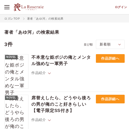
ログイン
ロズレTOP
著者「あゆ河」の検索結果
著者「あゆ河」の検索結果
3件
並び順
不本意な姫ポジの俺とメンタ
NOVEL
作品詳細へ
ル強めな一軍男子
作品紹介
男子校に通う小鳩は、中性的な容姿のせいで不本意にも姫扱いされる中
身平凡男子。ある日、男子だけの虚しい王様ゲームで強制キスの危機
席替えしたら、どうやら後ろ
NOVEL
作品詳細へ
に・・・。そこで助けてくれたのが、低体温なイケメン・大神だった。
価格
pt
の男が俺のこと好きらしい
顔も頭も良くて人類の頂点じゃん・・・と妬んでいたけど、意外にイイ
pt還元
【電子限定SS付き】
ヤツで。自然と友達になったけれど、突然「小鳩がいるから彼女は作ら
ない」宣言をされ急展開に!?じつはずっと小鳩が好きだった大神は、虎
作品紹介
視眈々と隙を狙っていて――「俺ら付き合ってるんじゃないの？」すで
に選択の余地なし!?IQ高め男子の重たい愛に悶絶！