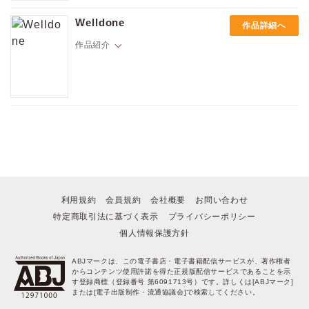
学生時代、貧乏で虐められていた辰実（たつみ）には唯一憧れた人がい
あんこ『禁断淫祠ストリーミング』
た。若くして成功し、大企業の会長にまで上り詰めた名木悠喜（なきゆ
ポイントを消費して購入するにはログイン・会員登録が必要です
心霊スポットで彼らの身に起きたこととは…。
Welldone
作品詳細へ
うき）。ある日、辰実は名木会長が男たちとセックスしている所を見て
しまう…成功の為なら誰とでもどんなプレイでもするビッチだと知り、
作品紹介
リト／翻訳：U.May『No Gods Before Me』
脅すつもりがセックスする事に―――！「もっと俺を満足させてよ―
愛か、信仰か。
ログイン
会員登録
―」辰実は“ドＭで淫乱”な名木悠喜を満足させる事が出来るのか……!?
芝よしはる『帝国星霜恋愛譚』
【※この作品は「Welldone」の電子単行本版です】■収録内容「Welldo
任務の内容は…神前セックス！？
学生時代、貧乏で虐められていた辰実（たつみ）には唯一憧れた人がい
ne」第1巻～第4巻半ば
キャンセル
た。若くして成功し、大企業の会長にまで上り詰めた名木悠喜（なきゆ
うき）。ある日、辰実は名木会長が男たちとセックスしている所を見て
【新連載】
しまう…成功の為なら誰とでもどんなプレイでもするビッチだと知り、
ブレッド／翻訳：U.May『ウェディング・ブルーズ』第1話 ※再録
脅すつもりがセックスする事に―――！「もっと俺を満足させてよ―
幼馴染とのインモラルな関係。
―」辰実は“ドＭで淫乱”な名木悠喜を満足させる事が出来るのか……!?
【連載】
利用規約
会員規約
会社概要
お問い合わせ
ブレッド／翻訳：U.May『ウェディング・ブルーズ』第2話
特定商取引法に基づく表示
プライバシーポリシー
幼馴染の純（ジュン）に片思いしている明希（アキ）は、ある夜酔った
勢いでキスをしてしまう。
個人情報保護方針
咄嗟に引き剥がされた明希は、冗談のふりをしてごまかすのだった。
月日が経ち、明希の結婚式当日、新郎控室に現れたのは、あの日以来音
ABJマークは、この電子書店・電子書籍配信サービスが、著作権者
信不通だった純でーー。
からコンテンツ使用許諾を得た正規版配信サービスであることを示
す登録商標（登録番号 第6091713号）です。詳しくは[ABJマーク]
または[電子出版制作・流通協議会]で検索してください。
花田『訳アリ先輩の彼女になりました -穂岳と紫翠-』第2話
一見対照的な紫翠（しすい）と穂岳（ほたか）は意気投合し仲の良い友