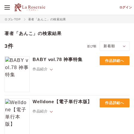
ログイン
ロズレTOP
著者「あんこ」の検索結果
著者「あんこ」の検索結果
3件
並び順
BABY vol.78 神事特集
作品詳細へ
作品紹介
【Cover illustration】ブレッド
Welldone【電子単行本版】
作品詳細へ
【神事特集】
価格
pt
“神様の言う通り”
作品紹介
pt還元
奏『カミアソビ』
クラスの人気者にはある秘密があってーー。