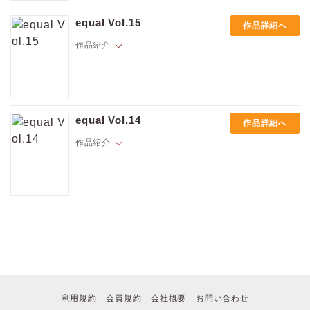
「メタボ気味、ぼさぼさ頭、無職のおっさん…ここは俺の楽園」
アオヒトヒラ「あいつと俺の「好き」の顛末」vol.1
もぐのさしみ「絶頂社長ナオちゃん」vol.4
equal Vol.15
作品詳細へ
幼い頃からなんでもできる兄と比べられ常に引け目や劣等感を感じてい
ハルイチ「寂しがり屋の断面図」vol.3
たコウは、ある日最悪なタイミングで家族にゲイであることがバレてし
作品紹介
七ツ園「塩対応の後輩が俺に××するようです」vol.5
まう。
諒しゅん「サイエンスフィクションラバー」
ポイントを消費して購入するにはログイン・会員登録が必要です
それから家を出たコウは心の傷を隠すように、自分より劣っている人間
汐見ろせ「たまにきずあと」vol.4
を探しては身体を重ねる日々を送るようになっていた。
つきづきよし「俺でいいの、水戸くん」vol.2
そんなときに出会った見るからに冴えない無職の男。
鹿住たべる「お兄ちゃんは女装がお好き!?」vol.3
Hでキュート、限界しらずにハマっちゃうBLはスマホの中にある。
一夜で終わる関係のはずが、男の部屋に入り浸りご飯を食べてはセック
おにくちゃんゆっけ「エモノくんは我慢ができない」vol.2
ログイン
会員登録
新進気鋭の作家が描くいろとりどりの恋物語。
スを重ね…。こんな自堕落な生活なのにいつもよりずっと安心できる自
equal Vol.14
さがみしか「きみへの好きが止まらない」vol.4
作品詳細へ
分に気付き…。
アベコ「恋愛分岐点」vol.2
作品紹介
心に傷を抱えた青年・コウとそんな彼に手を伸ばす大人の徐々に重なり
キャンセル
☆ラインナップ☆
合う気持ちを描いたクロッシング・ラブ。
Hでキュート、限界しらずにハマっちゃうBLはスマホの中にある。
山田シマコ「おはようマイダーリン」vol.1
新進気鋭の作家が描くいろとりどりの恋物語。
アベコ「恋愛分岐点」vol.1
理原「おねだりクリプティックキャット」vol.2
熊猫「愛は金なり」vol.4
ハルイチ「寂しがり屋の断面図」vol.2
☆ラインナップ☆
プルガリア「ザ・ゴールデン・モーニンググロー・ロード」vol.4
犬町しお「流されてマイラバー」vol.3
キカ糸「クスリ屋の耳」後編
利用規約
会員規約
会社概要
お問い合わせ
つきづきよし「俺でいいの、水戸くん」vol.1
七ツ園「塩対応の後輩が俺に××するようです」vol.4