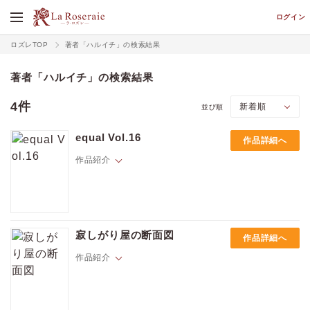
ログイン
ロズレTOP
著者「ハルイチ」の検索結果
著者「ハルイチ」の検索結果
4件
並び順
equal Vol.16
作品詳細へ
作品紹介
Hでキュート、限界しらずにハマっちゃうBLはスマホの中にある。
新進気鋭の作家が描くいろとりどりの恋物語。
寂しがり屋の断面図
作品詳細へ
作品紹介
☆ラインナップ☆
価格
pt
pt還元