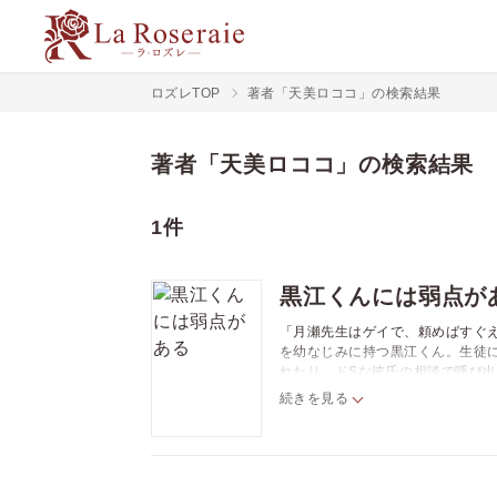
ロズレTOP
著者「天美ロココ」の検索結果
著者「天美ロココ」の検索結果
1件
黒江くんには弱点が
「月瀬先生はゲイで、頼めばすぐ
を幼なじみに持つ黒江くん。生徒
れたり、ドSな彼氏の相談で呼び
点があって…。人の愛情に飢えて
続きを見る
江くん。二人が行き着く先とは!?