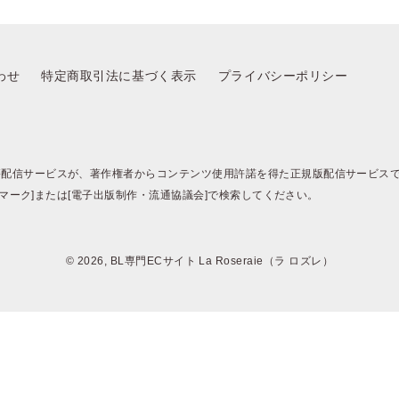
ポイントを消費して購入するにはログイン・会員登録が必要で
す
わせ
特定商取引法に基づく表示
プライバシーポリシー
ログイン
会員登録
籍配信サービスが、著作権者からコンテンツ使用許諾を得た正規版配信サービス
BJマーク]または[電子出版制作・流通協議会]で検索してください。
キャンセル
© 2026, BL専門ECサイト La Roseraie（ラ ロズレ）