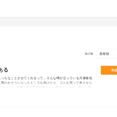
並び順
ある
作
えっちなことさせてくれるって」そんな噂が立っている月瀬春也
に襲われそうになったところを助けたり、ゴムを買って来させら
出されたり…月瀬に因る苦労が絶えない黒江くんだが、彼には弱
いる月瀬と、そっけないけどなんだかんだで月瀬の面倒を見る黒
「俺はお前に弱み握られてるからな」
価格
pt
pt還元