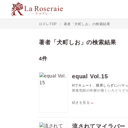
ロズレTOP
著者「犬町しお」の検索結果
著者「犬町しお」の検索結果
4件
equal Vol.15
Hでキュート、限界しらずにハマっ
新進気鋭の作家が描くいろとりど
続きを見る
☆ラインナップ☆
流されてマイラバー
山田シマコ「おはようマイダーリン」