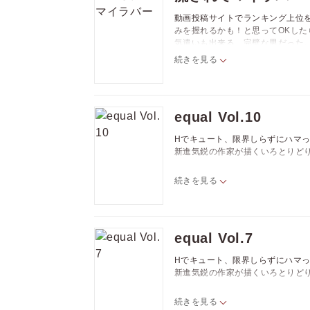
アベコ「恋愛分岐点」vol.1
動画投稿サイトでランキング上位
理原「おねだりクリプティックキャッ
みを握れるかも！と思ってOKし
熊猫「愛は金なり」vol.4
気遣いも出来る、完璧な男だった
ハルイチ「寂しがり屋の断面図」vol
やると動画の録画を始めるけれど
プルガリア「ザ・ゴールデン・モーニ
続きを見る
犬町しお「流されてマイラバー」vol
キカ糸「クスリ屋の耳」後編
七ツ園「塩対応の後輩が俺に××するよ
equal Vol.10
Hでキュート、限界しらずにハマっ
新進気鋭の作家が描くいろとりど
☆ラインナップ☆
続きを見る
もぐのさしみ「絶頂社長（アクメプレ
つきづきよし「右耳と束縛」
あびらもけ「リンさんと下僕くん」vo
equal Vol.7
鰺坂こうや「佐藤くんと佐藤さん
ウチタマオ「カラダ、あたためますか
Hでキュート、限界しらずにハマっ
七ツ園「やきもちホリック」vol.6
新進気鋭の作家が描くいろとりど
夏伐とげ「サクラ咲クまで 実ルまで」
加藤むう「ブロンド」vol.3
☆ラインナップ☆
墨矢ケイ「天使はお帰りください」vo
続きを見る