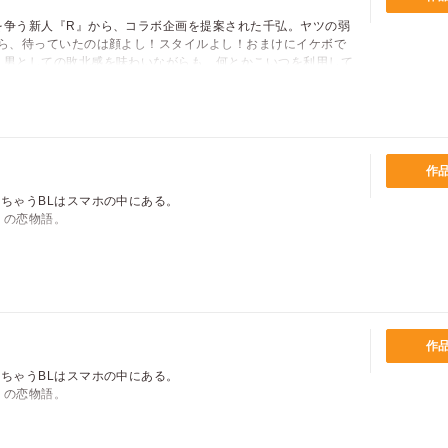
を争う新人『R』から、コラボ企画を提案された千弘。ヤツの弱
ト」vol.2
たら、待っていたのは顔よし！スタイルよし！おまけにイケボで
。男としての敗北感を味わいながらも、何とかこいつを利用して
.2
価格
pt
…。
ンググロー・ロード」vol.4
pt還元
.3
うです」vol.4
作
ちゃうBLはスマホの中にある。
ポイントを消費して購入するにはログイン・会員登録が必要で
りの恋物語。
す
ジデント）ナオちゃん」vol.1
ログイン
会員登録
l.1
」
作
？」vol.1
ちゃうBLはスマホの中にある。
キャンセル
りの恋物語。
vol.3
l.3