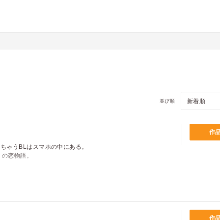
並び順
作
ちゃうBLはスマホの中にある。
りの恋物語。
vol.1
作