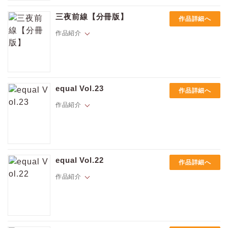
Hでキュート、限界しらずにハマっちゃうBLはスマホの中にある。
なくて…。
新進気鋭の作家が描くいろとりどりの恋物語。
【同時収録】
三夜前線【分冊版】
作品詳細へ
「佐藤くんと佐藤さん」
作品紹介
「明日のこと」
☆ラインナップ☆
上司の真塩と出張に来た吉野は、自分たちが泊まる部屋を見て呆然とし
今井ゆうみ「ばらの棘」vol.1
た。
背筋「俺の部下がエロい妄想をやめてくれない」vol.1
equal Vol.23
作品詳細へ
すごく豪華な部屋なのに、ベッドはダブルがひとつ。
鰺坂こうや「三夜前線」四夜目
むさい男ふたりで同衾することにガッカリする吉野を尻目に、真塩は広
作品紹介
ちひろ「一分一秒、恋わずらい。」vol.1
くて寝心地の良いベッドを堪能している。
ウチタマオ「エッチしないと解消できない同棲に突入しました」 vol.3
仕事の時と違ってベッドに横たわる真塩は緩んだ表情をしているが、真
ざらめ鮫「妄進的チェリー」vol.3
塩のこういう姿を知っているのは吉野だけで…。
七ツ園「ミライの恋人」vol.4
夏伐とげ「お山の神さま相続しました。」vol.5
Hでキュート、限界しらずにハマっちゃうBLはスマホの中にある。
新進気鋭の作家が描くいろとりどりの恋物語。
equal Vol.22
作品詳細へ
作品紹介
☆ラインナップ☆
Hでキュート、限界しらずにハマっちゃうBLはスマホの中にある。
山田シマコ「おはようマイダーリン」vol.3