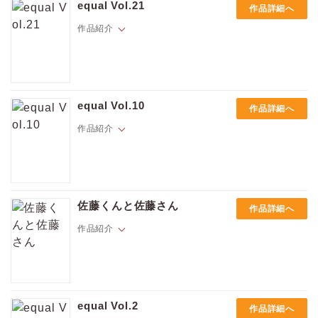
新進気鋭の作家が描くいろとりどりの恋物語。
熊猫「ビター・シガー」vol.2
equal Vol.21
作品詳細へ
価格
pt
壱あらた「それを恋と呼ばずになんと言う」vol.2
作品紹介
pt還元
汐見ろせ「お前に掘らせる尻はない」vol.2
鹿住たべる「幼なじみは母乳系男子」
☆ラインナップ☆
鰺坂こうや「三夜前線」三夜目
冷麺静流「きらきらミッドナイト」vol.3
Hでキュート、限界しらずにハマっちゃうBLはスマホの中にある。
鰺坂こうや「三夜前線」二夜目
新進気鋭の作家が描くいろとりどりの恋物語。
ポイントを消費して購入するにはログイン・会員登録が必要です
七ツ園「ミライの恋人」vol.3
equal Vol.10
作品詳細へ
ざらめ鮫「妄進的チェリー」vol.2
作品紹介
吉田ゆうこ「いじめられっこクラブ」vol.3
ウチタマオ「エッチしないと解消できない同棲に突入しました」 vol.2
ログイン
会員登録
☆ラインナップ☆
夏伐とげ「お山の神さま相続しました。」vol.4
日下部ヌノ「ケダモノのしつけ方 」
さがみしか「きみへの好きが止まらない」vol.5
Hでキュート、限界しらずにハマっちゃうBLはスマホの中にある。
熊猫「ビター・シガー」vol.1
キャンセル
新進気鋭の作家が描くいろとりどりの恋物語。
壱あらた「それを恋と呼ばずになんと言う」vol.1
佐藤くんと佐藤さん
作品詳細へ
鰺坂こうや「三夜前線」一夜目
☆ラインナップ☆
作品紹介
ウチタマオ「エッチしないと解消できない同棲に突入しました」vol.1
夏尾「夢魔くんと真夜中の契約」
もぐのさしみ「絶頂社長（アクメプレジデント）ナオちゃん」vol.1
鹿住たべる「運命なんざクソくらえ！」
つきづきよし「右耳と束縛」
理原「おねだりクリプティックキャット」vol.5
あびらもけ「リンさんと下僕くん」vol.1
麦生まいこ「INSIDE OUR ROOM」後編
「僕、どーせー愛者だからね」新生活への期待に胸を膨らませていた“は
鰺坂こうや「佐藤くんと佐藤さん」
じんにくれーちぇ「海のそこ」vol.2
じめ”。上京して一番最初に出会ったのは、見惚れるくらいのイケメンだ
ウチタマオ「カラダ、あたためますか？」vol.1
equal Vol.2
七ツ園「ミライの恋人」vol.2
作品詳細へ
った。だけど彼は自分と同じ“佐藤”しか好きになれないという変なひと。
七ツ園「やきもちホリック」vol.6