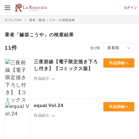
ログイン
ロズレTOP
著者「鰺坂こうや」の検索結果
著者「鰺坂こうや」の検索結果
11件
並び順
三夜前線【電子限定描き下ろ
作品詳細へ
し付き】【コミックス版】
作品紹介
「…俺さ、好きなんだよね、吉野のこと」
equal Vol.24
作品詳細へ
吉野にとって、真塩の最初の印象は完璧すぎて近づきがたい上司だっ
た。
作品紹介
三泊四日の出張先での夜、酔った真塩に告白された吉野。
酔っ払いの戯れ言だと思っていたけれど、翌朝、真塩から改めて好きだ
と言われてしまう。
真塩を意識して動揺する吉野とは裏腹に、本人の態度はいつもと変わら