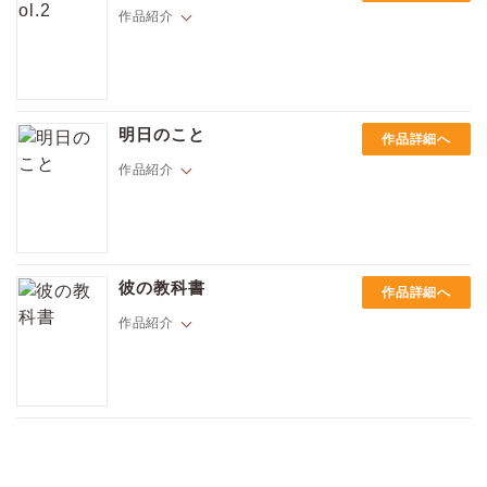
あびらもけ「リンさんと下僕くん」vol.4
彼の“佐藤”への愛を熱弁されたはじめは怖くなってその場から逃げ出して
作品紹介
夏伐とげ「サクラ咲クまで 実ルまで」vol.3
しまうけど、再会は意外と早くて…。
加藤むう「ブロンド」vol.3
墨矢ケイ「天使はお帰りください」vol.3
もちの米「センチメンタル・ドレスコード」vol.2
日下部ヌノ「ホスト君は愛し方がわからない」vol.2
Hでキュート、限界しらずにハマっちゃうBLはスマホの中にある。
キカ糸「耳と家族」
新進気鋭の作家が描くいろとりどりの恋物語。
明日のこと
犬町しお「流されてマイラバー」vol.2
作品詳細へ
シロシタアユム「恋と微熱と365日」vol.2
☆ラインナップ☆
作品紹介
もちの米「思春期エトセトラ」第2話
加藤むう「シマくんのおしり」
鰺坂こうや「明日のこと」
医者になった圭都にかかってきた電話。相手は高校時代の“行きすぎた関
熊猫「バニラ・ショコラ・シガレット」第2話
係の友人”・界人だった。放課後体育倉庫でセックスしてたのが嘘みたい
墨矢ケイ「虹は夜光に煌めく」第2話
彼の教科書
作品詳細へ
に、卒業後はバラバラになったふたり。それから会うこともないままだ
鵆やちよ「まわりみちハッピーエンド」
った界人からの久しぶりの電話は、思いがけない内容で…。
作品紹介
夏伐とげ「デリバリーミルクマン」
【ハッテン場に先生が！？カラダから始まる教師との恋】
イケメン年下ワンコ×恋に臆病な大人。
“数学教師の淫らな一面にハマる。”
男子校生の佐久（さく）は夢中になれるものが見つからない毎日に飽き