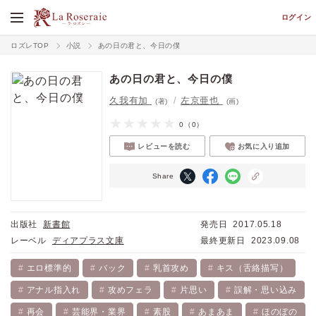
ログイン
ロズレTOP
小説
あの日の君と、今日の僕
あの日の君と、今日の僕
久我有加
左京亜也
(著)
(画)
0
（0）
レビューを読む
お気に入り追加
Share
出版社
新書館
発売日
2017.05.18
レーベル
ディアプラス文庫
最終更新日
2023.09.08
エロ標準的
バック
乳首攻め
キス（舌絡描写）
アナル指入れ
攻めフェラ
片思い
誤解・思い込み
再会
芸能界・業界
素股
あまあま
ほのぼの