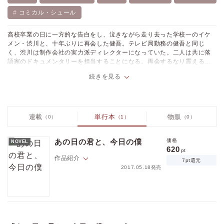
コミカル・シュール
高校卒業の日に一方的な告白をし、泣きながら走り去った学校一のイケ
メン・渋川と、十年ぶりに再会した健吾。テレビ局勤務の健吾と同じ
く、渋川は制作会社の実力派ディレクターになっていた。二人は共に落
語家のドキュメンタリーを担当することになる。再会するなり震える声
で告白を謝罪してきたものの、渋川は健吾の前でだけ様子がおかしい。
続きを見る
そんな彼を健吾も次第に可愛く思い始め…？ スイート再会ロマンス。
連載
単行本
物販
（0）
（1）
（0）
あの日の君と、今日の僕
価格
NOVEL
620
pt
作品紹介
7pt還元
2017.05.18発売
高校卒業の日に一方的な告白をし、泣きながら走り去った学校一のイケ
メン・渋川と、十年ぶりに再会した健吾。テレビ局勤務の健吾と同じ
く、渋川は制作会社の実力派ディレクターになっていた。二人は共に落