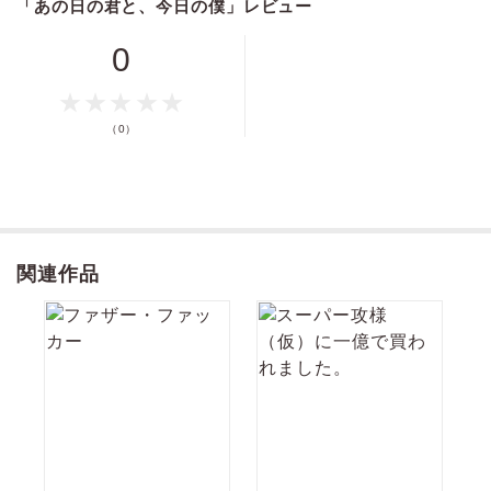
「あの日の君と、今日の僕」レビュー
語家のドキュメンタリーを担当することになる。再会するなり震える声
で告白を謝罪してきたものの、渋川は健吾の前でだけ様子がおかしい。
そんな彼を健吾も次第に可愛く思い始め…？ スイート再会ロマンス。
0
価格
pt
pt還元
（0）
ポイントを消費して購入するにはログイン・会員登録が必要です
ログイン
会員登録
関連作品
キャンセル