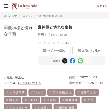
ログイン
ロズレTOP
コミック
鷹神様と憐れな生贄
鷹神様と憐れな生贄
丹野ちくわぶ
(著者)
0
（0）
レビューを読む
お気に入り追加
Share
出版社
海王社
発売日
2022.08.09
レーベル
GUSH COMICS
最終更新日
2026.03.13
エロ標準的
バック
アナル指入れ
濃厚フェラ
耐え顔
トロ顔
泣き顔
陵辱強姦
人外
ファンタジー
すれ違い
精神的負債