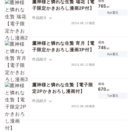
気な子供たち・秋霖、催花と竜の子・環と今日も賑やかな毎日を満喫
鷹神様と憐れな生贄 瑞花【電
価格
中。
765
pt
子限定かきおろし漫画2P付】
そんな中、禁域の封印が解けて怨念が放たれ、叢雲は家族を守った代償
8pt還元
に記憶を失ってしまう。
作品紹介
自分を忘れられても愛おしい人の力になろうと寄り添う燕に、
2024.06.17発売
叢雲は再び心惹かれていくが……!?
★初出時のカラーを完全収録!!
「お前が大切なんだ 失いたくない」
土地神・叢雲と番になった元生贄の人間・燕は、
鷹神様と憐れな生贄 宵月【電
価格
双子の催花と秋霖、救った龍の子・環と屋敷の仲間たちに囲まれ、
745
pt
子限定かきおろし漫画3P付】
賑やかで満ち足りた日々を送っていた。
8pt還元
そんな中、環が外出中に蟒蛇に襲われ、毒に伏してしまう。
作品紹介
環を救うために何でもしたいと願う燕だが、
2023.05.17発売
叢雲は愛する燕に無理をさせたくないと
すれ違いが生まれ――…!?
土地神・叢雲と想いを通じ合わせ、生贄の立場から番になった燕。
★雑誌掲載時のカラーを完全収録!!
価格
pt
二人の子宝にも恵まれ、甘く幸せいっぱいの日々。
鷹神様と憐れな生贄【電子限
価格
pt還元
しかし叢雲の昔馴染みの神・凍凪が
670
★★電子のみで楽しめるスペシャル修正仕様★★
pt
定2Pかきおろし漫画付】
「同じ神である自分のほうが叢雲の番にふさわしい」と燕を追い出そう
7pt還元
と画策し始める。
作品紹介
叢雲の立場を思い、強く出られない燕を追い詰めるため、
2022.08.09発売
凍凪は燕の首の痣に隠された秘密まで叢雲に告げてしまい……
★雑誌掲載時のカラーを完全収録!!
ポイントを消費して購入するにはログイン・会員登録が必要です
足が不自由な累は、村の飢饉を救うため、
幼い妹を残し生贄になることに。
★★電子のみで楽しめるスペシャル修正仕様★★
死後の世界で土地神・叢雲に雨を降らせるよう談判する累だが、