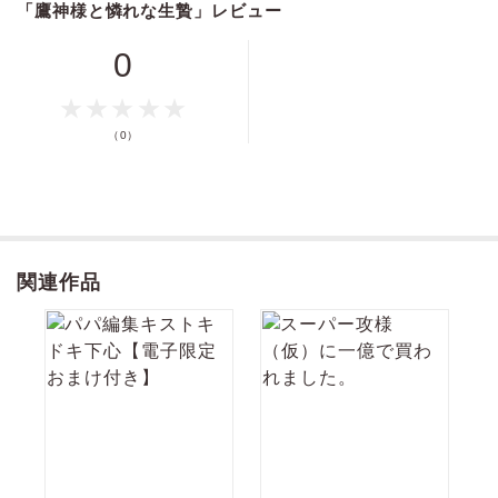
「鷹神様と憐れな生贄」レビュー
ログイン
会員登録
叢雲は望みを拒むばかりか、累を乱暴に抱いてくる。
「これが嫌なら、さっさとどこかへ行ってしまえ。頼むから……」
累を傷つけながらも苦しそうに懇願する叢雲に、累はその本心を知りた
0
いと思い始め…。
キャンセル
孤独と傷を抱えた二人の
甘く切なく、魂輝く救済愛
（0）
★雑誌掲載時のカラーを完全収録!!
★★電子のみで楽しめるスペシャル修正仕様★★
関連作品