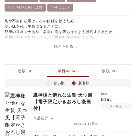
江戸時代それ以前
せつない
足が不自由な累は、村の飢饉を救うため、
幼い妹を残し生贄になることに。
死後の世界で土地神・叢雲に雨を降らせるよう談判する累だが、
叢雲は望みを拒むばかりか、累を乱暴に抱いてくる。
「これが嫌なら、さっさとどこかへ行ってしまえ。頼むから……」
続きを見る
累を傷つけながらも苦しそうに懇願する叢雲に、累はその本心を知りた
いと思い始め…。
孤独と傷を抱えた二人の
甘く切なく、魂輝く救済愛
連載
単行本
物販
（0）
（4）
（0）
★雑誌掲載時のカラーを完全収録!!
古い順
新着順
★★電子のみで楽しめるスペシャル修正仕様★★
鷹神様と憐れな生贄 天つ風
価格
815
pt
【電子限定かきおろし漫画
9pt還元
付】
作品紹介
2026.03.13発売
土地神・叢雲と番になった元人間の燕は、神気を身に着けてますます元