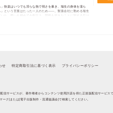
ろ」快楽はいつでも淫らな熱で弱さを暴き、瑞生の身体を濡ら
る』という言葉はたった一人のため――。製薬会社に勤める瑞生
ていた。想いを秘めて十年以上、同性を好きなことに対する引け
ポイントを消費して購入するにはログイン・会員登録が必要で
生を苛む。そんなとき広也の転勤が決まり、近場へ引っ越してく
す
気持ちが滲まないよう堪える瑞生だけど広也の体温はことのほか
ログイン
会員登録
キャンセル
わせ
特定商取引法に基づく表示
プライバシーポリシー
籍配信サービスが、著作権者からコンテンツ使用許諾を得た正規版配信サービス
BJマーク]または[電子出版制作・流通協議会]で検索してください。