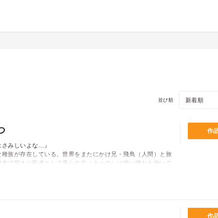
並び順
つ
作
はさみしいよな…』
な種族が存在している。世界をまたにかけ兄・飛鳥（人間）と旅
日本で留まり医者として暮らす京（キョウ）は強い憧れを抱いて
出来なくなったクルイークを飛鳥が京の元へと送る。
価格
pt
拒み続けるクルイークに強引に治療を進めた京は無理矢理身体を
pt還元
受け以前の輝いていた彼に戻って欲しいだけなのに…』
不器用な愛の話※本商品の内容は雑誌「B.Pilz（ビーピル
のです。重複購入にご注意下さい。
作