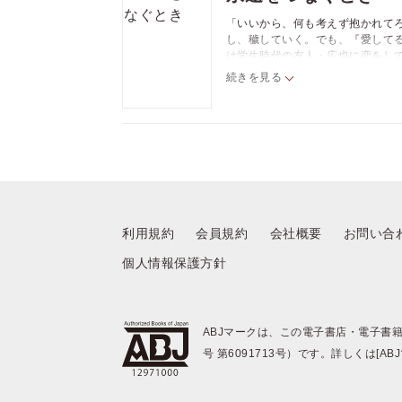
「いいから、何も考えず抱かれて
し、穢していく。でも、『愛して
は学生時代の友人・広也に恋をし
目は人肌を求める欲望となって瑞
続きを見る
ることに。何気ないやりとりにも
温かく、甘い疼きとなって……。
利用規約
会員規約
会社概要
お問い合
個人情報保護方針
ABJマークは、この電子書店・電子書
号 第6091713号）です。詳しくは[A