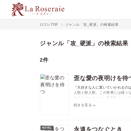
ロズレTOP
ジャンル「攻_硬派」の検索結果
ジャンル「攻_硬派」の検索結果
2件
歪な愛の夜明けを待
『大好きな人に置いていかれるの
人類と獣人類。この世界には様々
をするクルイーク（黒豹獣人）に
いた。そんな時ーー怪我をし旅が
続きを見る
現実を受け入れられられず治療を
犯され…！？『俺はただ、治療を
人間嫌いの黒豹獣人×虚弱体質医者の
永遠をつなぐとき
NOVEL
ツ） vol.13」を単話化したも