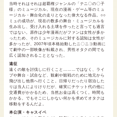
当時それはそれは超覇権ジャンルの「テニ〇の〇子
価格
pt
様」のミュージカル。現在の漫画・ゲーム等のミュ
pt還元
ージカル・舞台化の走りとなった偉大なる作品。○○
ミュの成功が、現在の数多の舞台・ミュージカルを
生み出し、受け入れる土壌を作ったと言っても過言
ではない。原作は少年漫画だがファンは女性が多か
ポイントを消費して購入するにはログイン・会員登録が必要です
ったため、そのミュージカルに対する認知は女性が
多かったが、2007年頃本格始動したニ〇ニコ動画に
て劇中の一部映像が転載され、男性オタクの間でも
ログイン
会員登録
広く認知されることとなった。
遠征
遠くの敵を討伐しに行くこと………ではなく、ライ
キャンセル
ブや舞台・試合など、観劇や観戦のために地元から
飛び出し他県へ行くこと。日帰りだったり宿泊した
りは当人によりけりだが、確実にチケット代の他に
交通費がかかるため、当然お金は高くつく。時間も
かかる。でもそこにしかない何かを求めてオタクは
移動をするんだよ。
本公演・キャスイベ