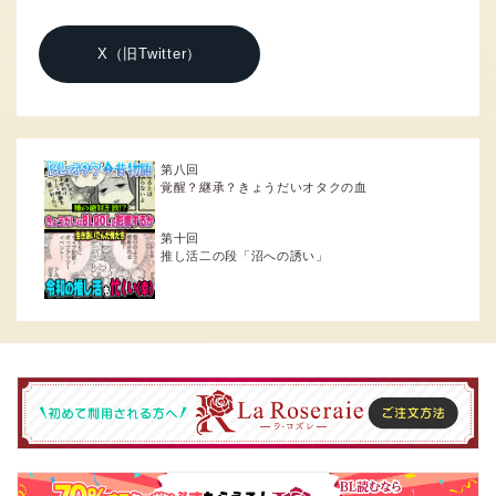
X（旧Twitter）
第八回
覚醒？継承？きょうだいオタクの血
第十回
推し活二の段「沼への誘い」