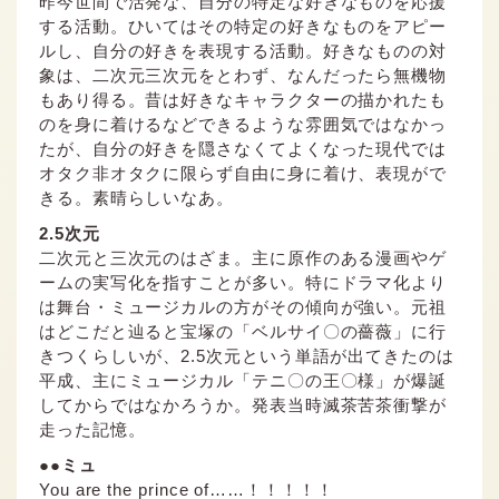
昨今世間で活発な、自分の特定な好きなものを応援
する活動。ひいてはその特定の好きなものをアピー
ルし、自分の好きを表現する活動。好きなものの対
象は、二次元三次元をとわず、なんだったら無機物
もあり得る。昔は好きなキャラクターの描かれたも
のを身に着けるなどできるような雰囲気ではなかっ
たが、自分の好きを隠さなくてよくなった現代では
オタク非オタクに限らず自由に身に着け、表現がで
きる。素晴らしいなあ。
2.5次元
二次元と三次元のはざま。主に原作のある漫画やゲ
ームの実写化を指すことが多い。特にドラマ化より
は舞台・ミュージカルの方がその傾向が強い。元祖
はどこだと辿ると宝塚の「ベルサイ〇の薔薇」に行
きつくらしいが、2.5次元という単語が出てきたのは
平成、主にミュージカル「テニ〇の王〇様」が爆誕
してからではなかろうか。発表当時滅茶苦茶衝撃が
走った記憶。
●●ミュ
You are the prince of……！！！！！