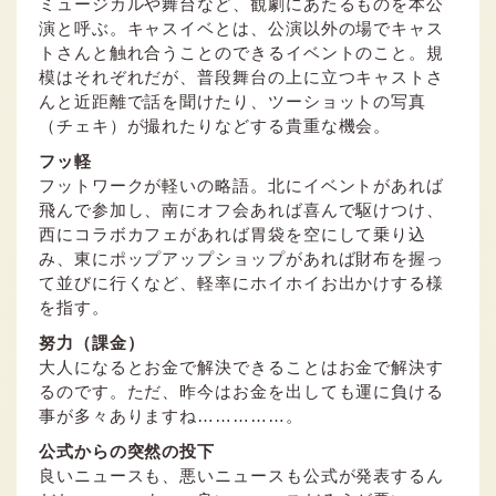
ミュージカルや舞台など、観劇にあたるものを本公
演と呼ぶ。キャスイベとは、公演以外の場でキャス
トさんと触れ合うことのできるイベントのこと。規
模はそれぞれだが、普段舞台の上に立つキャストさ
んと近距離で話を聞けたり、ツーショットの写真
（チェキ）が撮れたりなどする貴重な機会。
フッ軽
フットワークが軽いの略語。北にイベントがあれば
飛んで参加し、南にオフ会あれば喜んで駆けつけ、
西にコラボカフェがあれば胃袋を空にして乗り込
み、東にポップアップショップがあれば財布を握っ
て並びに行くなど、軽率にホイホイお出かけする様
を指す。
努力（課金）
大人になるとお金で解決できることはお金で解決す
るのです。ただ、昨今はお金を出しても運に負ける
事が多々ありますね……………。
公式からの突然の投下
良いニュースも、悪いニュースも公式が発表するん