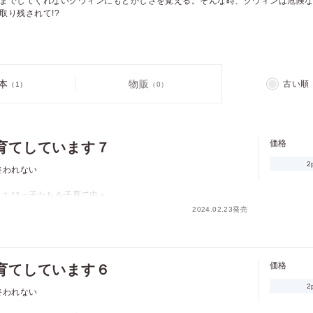
までしてくれないグウィンにもどかしさを覚える。そんな時、グウィンは危険
取り残されて!?
本
物販
古い順
（1）
（0）
価格
育てしています７
2
終われない
、ちびっ子たちを子育て中ｖ
2024.02.23発売
れた上に、王の求める「光の御子」ではないと捨てられてしま
のグウィンとともに、狐の獣人、狸の獣人、エルフの子供たちと
習うことに。だが、グウィンに恋心を抱くライトは、劣情を慰め
だ」と最後までしてくれないグウィンにもどかしさを覚える。そ
価格
育てしています６
き、子供たちと取り残されて!?
2
終われない