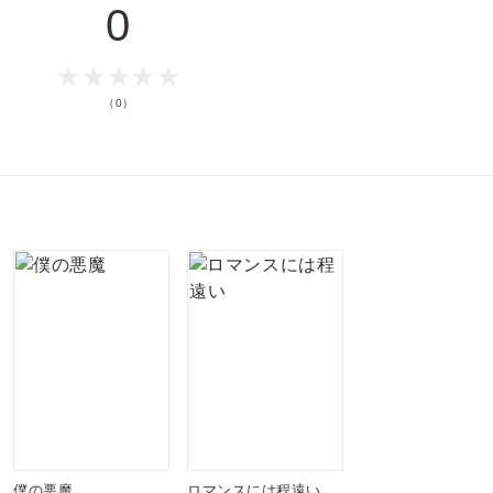
0
（0）
僕の悪魔
ロマンスには程遠い