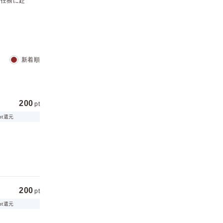
な任務に赴
新着順
200
pt
pt還元
200
pt
pt還元