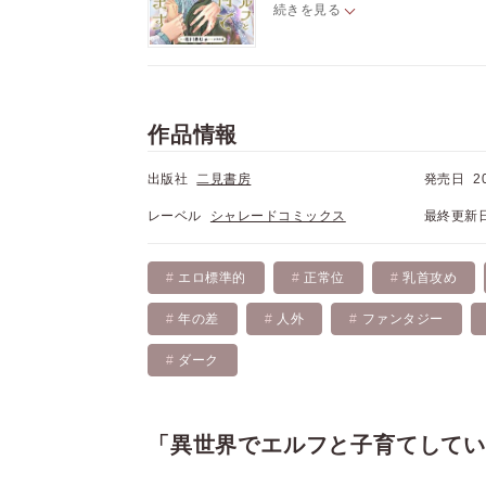
続きを見る
元ヤンのライトは異世界に召喚さ
う。それを助けてくれたエルフ族
森の隠れ家で暮らしながら魔法を
はするものの「ライトを壊しそう
んな時、グウィンは危険な任務に赴
作品情報
出版社
二見書房
発売日
2
レーベル
シャレードコミックス
最終更新
エロ標準的
正常位
乳首攻め
年の差
人外
ファンタジー
ダーク
「異世界でエルフと子育てして