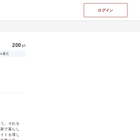
ログイン
200
pt
pt還元
まう。それを
れ家で暮らし
ライトを壊し