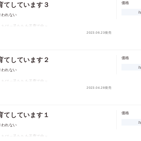
価格
育てしています３
き、子供たちと取り残されて!?
2
終われない
、ちびっ子たちを子育て中ｖ
価格
pt
2023.06.23発売
れた上に、王の求める「光の御子」ではないと捨てられてしま
pt還元
のグウィンとともに、狐の獣人、狸の獣人、エルフの子供たちと
習うことに。だが、グウィンに恋心を抱くライトは、劣情を慰め
だ」と最後までしてくれないグウィンにもどかしさを覚える。そ
価格
育てしています２
き、子供たちと取り残されて!?
2
終われない
ポイントを消費して購入するにはログイン・会員登録が必要で
、ちびっ子たちを子育て中ｖ
す
2023.04.28発売
れた上に、王の求める「光の御子」ではないと捨てられてしま
のグウィンとともに、狐の獣人、狸の獣人、エルフの子供たちと
習うことに。だが、グウィンに恋心を抱くライトは、劣情を慰め
ログイン
会員登録
だ」と最後までしてくれないグウィンにもどかしさを覚える。そ
価格
育てしています１
き、子供たちと取り残されて!?
2
終われない
キャンセル
、ちびっ子たちを子育て中ｖ