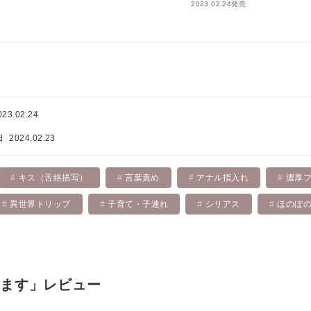
2023.02.24発売
れた上に、王の求める「光の御子」ではないと捨てられてしま
のグウィンとともに、狐の獣人、狸の獣人、エルフの子供たちと
習うことに。だが、グウィンに恋心を抱くライトは、劣情を慰め
だ」と最後までしてくれないグウィンにもどかしさを覚える。そ
き、子供たちと取り残されて!?
023.02.24
日
2024.02.23
キス（舌絡描写）
言葉責め
アナル指入れ
濃厚
異世界トリップ
子育て・子連れ
シリアス
ほのぼ
います」レビュー