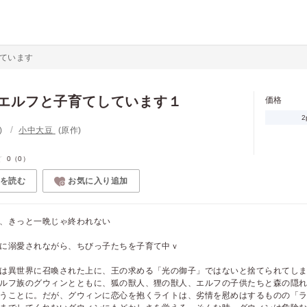
ています
エルフと子育てしています１
価格
2
)
小中大豆
(原作)
0
（0）
を読む
お気に入り追加
、きっと一晩じゃ終われない
に溺愛されながら、ちびっ子たちを子育て中ｖ
は異世界に召喚された上に、王の求める「光の御子」ではないと捨てられてし
ルフ族のグウィンとともに、狐の獣人、狸の獣人、エルフの子供たちと森の隠
うことに。だが、グウィンに恋心を抱くライトは、劣情を慰めはするものの「