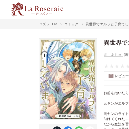
ロズレTOP
コミック
異世界でエルフと子育てし
異世界で
北川あじゅ
(著
レビュー
お前を抱いたら
元ヤンがエルフ
元ヤンのライト
助けてくれたエ
ながら魔法を習