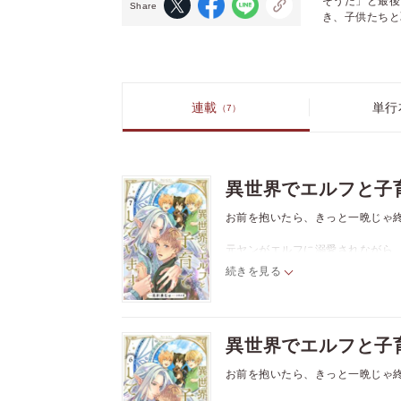
そうだ」と最後
Share
き、子供たちと
連載
単行
（7）
異世界でエルフと子
お前を抱いたら、きっと一晩じゃ
元ヤンがエルフに溺愛されながら
続きを見る
元ヤンのライトは異世界に召喚さ
う。それを助けてくれたエルフ族
森の隠れ家で暮らしながら魔法を
はするものの「ライトを壊しそう
異世界でエルフと子
んな時、グウィンは危険な任務に赴
お前を抱いたら、きっと一晩じゃ